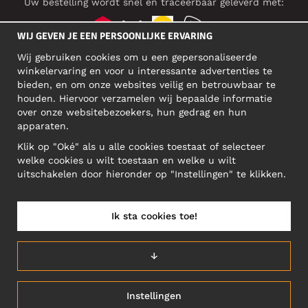
Uw bestelling wordt snel en traceerbaar geleverd met:
WIJ GEVEN JE EEN PERSOONLIJKE ERVARING
Wij gebruiken cookies om u een gepersonaliseerde
SOCIAL MEDIA
winkelervaring en voor u interessante advertenties te
bieden, en om onze websites veilig en betrouwbaar te
houden. Hiervoor verzamelen wij bepaalde informatie
over onze websitebezoekers, hun gedrag en hun
BEDRIJFSADRES
apparaten.
Motley Denim Europe OÜ
Klik op "Oké" als u alle cookies toestaat of selecteer
Narva mnt 5, EE-10117 Tallinn
welke cookies u wilt toestaan en welke u wilt
Reg: 12356245
uitschakelen door hieronder op "Instellingen" te klikken.
Let op! Stuur je retourzendingen niet naar dit adres!
Ik sta cookies toe!
NEDERLAND/NEDERLANDS (NL)
↓
Instellingen