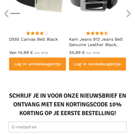
D555 Canvas Belt Black
Kam Jeans 913 Jeans Belt
D5
Genuine Leather Black,
We
3,5cm
Du
Van 14,99 €
34,99 €
Va
incl. BTW
incl. BTW
Bl
e
Leg in winkelwagentje
Leg in winkelwagentje
SCHRIJF JE IN VOOR ONZE NIEUWSBRIEF EN
ONTVANG MET EEN KORTINGSCODE 10%
KORTING OP JE EERSTE BESTELLING!