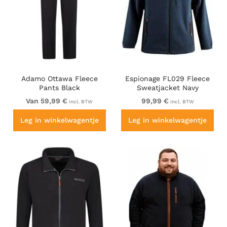
Adamo Ottawa Fleece
Espionage FL029 Fleece
Pants Black
Sweatjacket Navy
Van 59,99 €
99,99 €
incl. BTW
incl. BTW
Leg in winkelwagentje
Leg in winkelwagentje