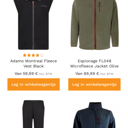
Adamo Montreal Fleece
Espionage FL048
Vest Black
Microfleece Jacket Olive
Green
Van 59,99 €
Van 89,99 €
incl. BTW
incl. BTW
Leg in winkelwagentje
Leg in winkelwagentje