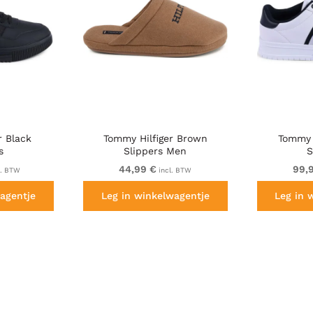
r Black
Tommy Hilfiger Brown
Tommy 
s
Slippers Men
S
44,99 €
99,
l. BTW
incl. BTW
agentje
Leg in winkelwagentje
Leg in 