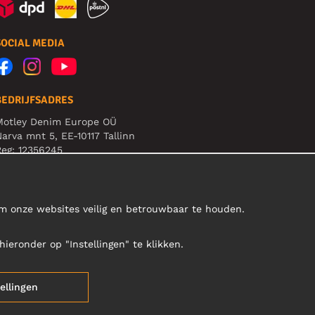
SOCIAL MEDIA
BEDRIJFSADRES
Motley Denim Europe OÜ
arva mnt 5, EE-10117 Tallinn
eg: 12356245
et op! Stuur je retourzendingen niet naar dit adres!
om onze websites veilig en betrouwbaar te houden.
hieronder op "Instellingen" te klikken.
tellingen