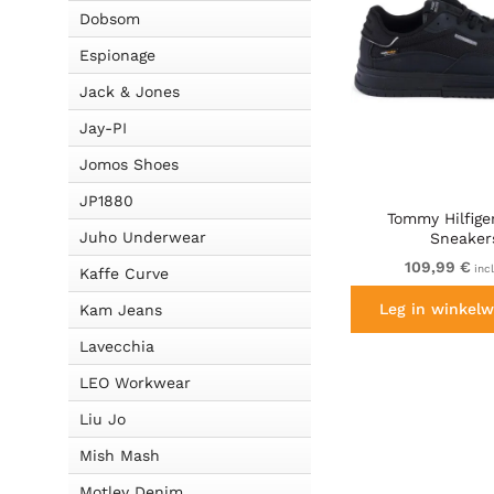
Dobsom
Espionage
Jack & Jones
Jay-PI
Jomos Shoes
JP1880
Tommy Hilfige
Juho Underwear
Sneaker
109,99 €
inc
Kaffe Curve
Leg in winkelw
Kam Jeans
Lavecchia
LEO Workwear
Liu Jo
Mish Mash
Motley Denim