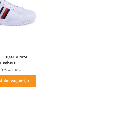
Hilfiger White
neakers
99 €
incl. BTW
winkelwagentje