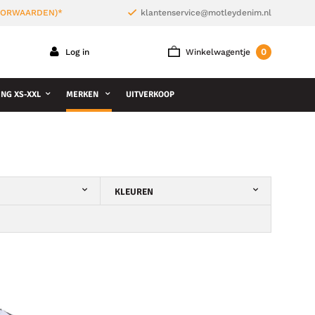
VOORWAARDEN)*
klantenservice@motleydenim.nl
0
Log in
Winkelwagentje
NG XS-XXL
MERKEN
UITVERKOOP
KLEUREN