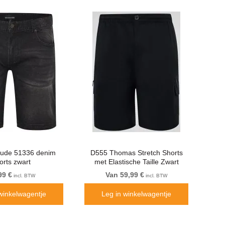
itude 51336 denim
D555 Thomas Stretch Shorts
orts zwart
met Elastische Taille Zwart
99 €
Van 59,99 €
incl. BTW
incl. BTW
winkelwagentje
Leg in winkelwagentje