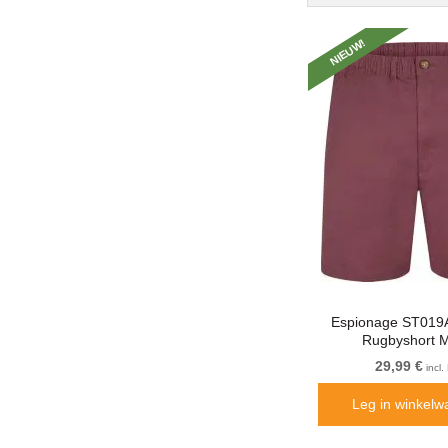
NIEUW!
Espionage ST019A
Rugbyshort 
29,99 €
incl
Leg in winkelw