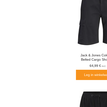
Jack & Jones Co
Belted Cargo Sho
64,99 €
incl
Leg in winkelw