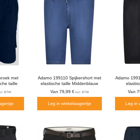
broek met
Adamo 199110 Spijkershort met
Adamo 19911
che taille
elastische taille Middenblauw
elastis
auw
Van 79,99 €
Van 7
cl. BTW
incl. BTW
agentje
Leg in winkelwagentje
Leg in 