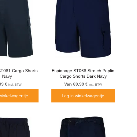
ST061 Cargo Shorts
Espionage ST066 Stretch Poplin
Navy
Cargo Shorts Dark Navy
99 €
Van 69,99 €
incl. BTW
incl. BTW
winkelwagentje
Leg in winkelwagentje