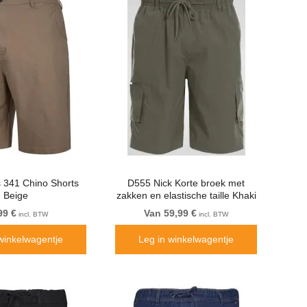
 341 Chino Shorts
D555 Nick Korte broek met
Beige
zakken en elastische taille Khaki
99 €
Van 59,99 €
incl. BTW
incl. BTW
winkelwagentje
Leg in winkelwagentje