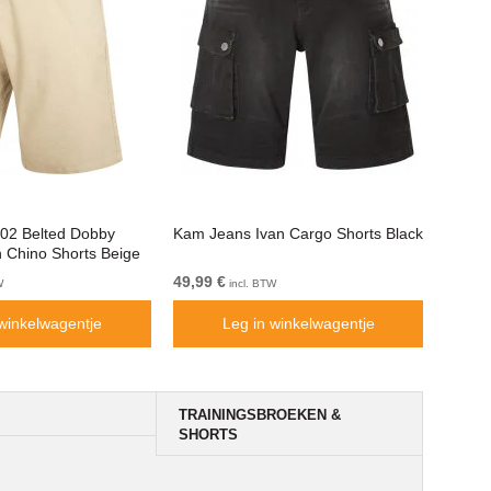
02 Belted Dobby
Kam Jeans Ivan Cargo Shorts Black
D555 
 Chino Shorts Beige
Elastis
49,99 €
Van 5
W
incl. BTW
 winkelwagentje
Leg in winkelwagentje
TRAININGSBROEKEN &
SHORTS