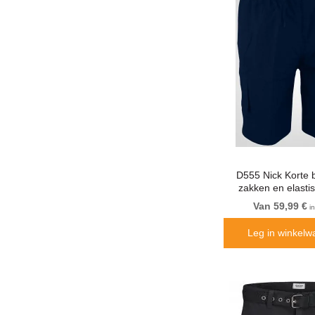
D555 Nick Korte 
zakken en elastis
Donkerbl
Van 59,99 €
in
Leg in winkelw