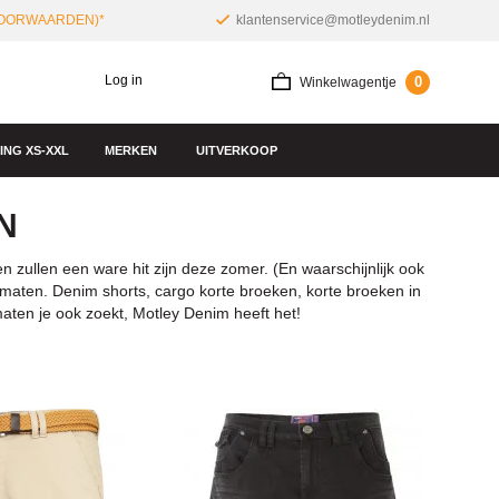
 VOORWAARDEN)*
klantenservice@motleydenim.nl
Log in
0
Winkelwagentje
NG XS-XXL
MERKEN
UITVERKOOP
N
zullen een ware hit zijn deze zomer. (En waarschijnlijk ook
e maten. Denim shorts, cargo korte broeken, korte broeken in
aten je ook zoekt, Motley Denim heeft het!