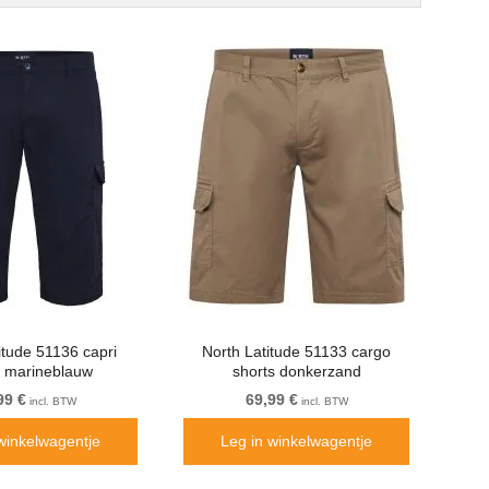
itude 51136 capri
North Latitude 51133 cargo
s marineblauw
shorts donkerzand
99 €
69,99 €
incl. BTW
incl. BTW
winkelwagentje
Leg in winkelwagentje