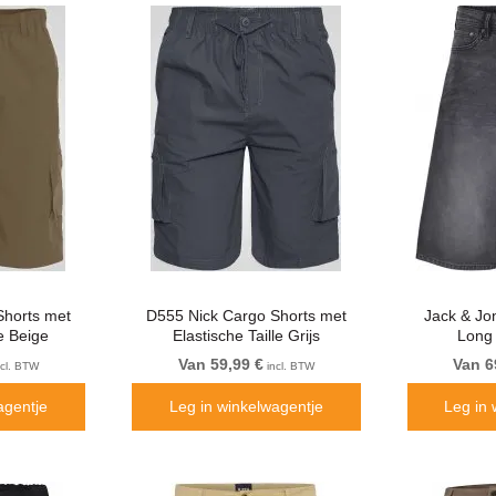
Shorts met
D555 Nick Cargo Shorts met
Jack & Jo
le Beige
Elastische Taille Grijs
Long 
Van 59,99 €
Van 6
cl. BTW
incl. BTW
agentje
Leg in winkelwagentje
Leg in 