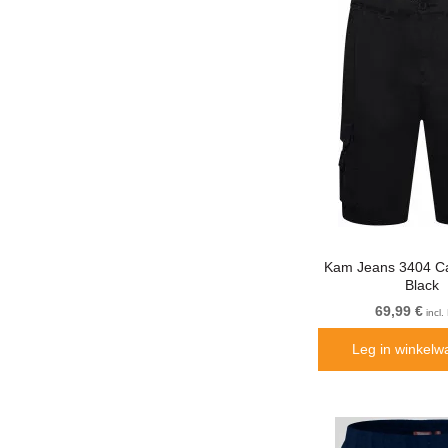
Kam Jeans 3404 Ca
Black
69,99 €
incl
Leg in winkelw