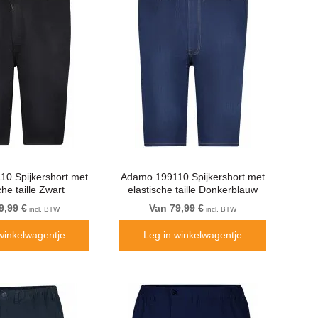
0 Spijkershort met
Adamo 199110 Spijkershort met
che taille Zwart
elastische taille Donkerblauw
9,99 €
Van 79,99 €
incl. BTW
incl. BTW
winkelwagentje
Leg in winkelwagentje