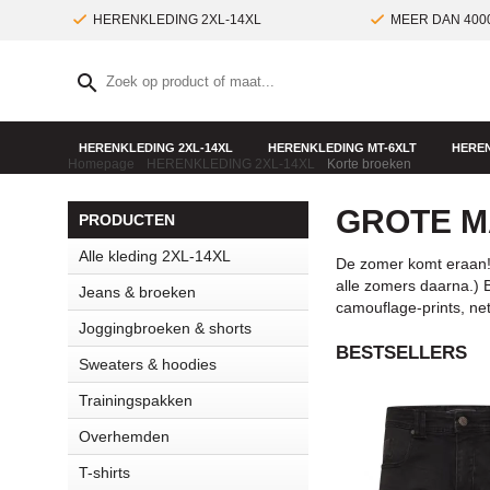
HERENKLEDING 2XL-14XL
MEER DAN 400
HERENKLEDING 2XL-14XL
HERENKLEDING MT-6XLT
HEREN
Homepage
HERENKLEDING 2XL-14XL
Korte broeken
GROTE M
PRODUCTEN
Alle kleding 2XL-14XL
De zomer komt eraan! 
alle zomers daarna.) B
Jeans & broeken
camouflage-prints, ne
Joggingbroeken & shorts
BESTSELLERS
Sweaters & hoodies
Trainingspakken
Overhemden
T-shirts