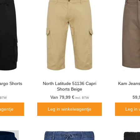
rgo Shorts
North Latitude 51136 Capri
Kam Jeans
Shorts Beige
Van 79,99 €
59,
. BTW
incl. BTW
agentje
Leg in winkelwagentje
Leg in 