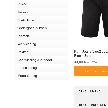
Polo's
Jassen
Korte broeken
Ondergoed & zwem
Riemen
Werkkleding
ver
D555 Nick Korte broek met zakken
Kam Jeans Vigo2 Jea
Pakken
en elastische taille Khaki
Black Used
Sportkleding & outdoor
Van 59,99 €
44,99 €
incl. BTW
incl. BTW
Feestkleding
Leg in winkelwagentje
Leg in winkelw
Motorkleding
SORTEER OP
KORTE BROEKEN