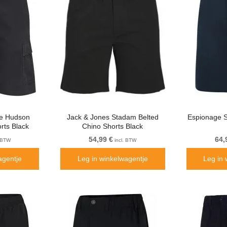
le Hudson
Jack & Jones Stadam Belted
Espionage 
rts Black
Chino Shorts Black
54,99 €
64,
. BTW
incl. BTW
agentje
Leg in winkelwagentje
Leg in 