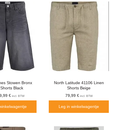
nes Stowen Bronx
North Latitude 41106 Linen
Shorts Black
Shorts Beige
9,99 €
79,99 €
incl. BTW
incl. BTW
winkelwagentje
Leg in winkelwagentje