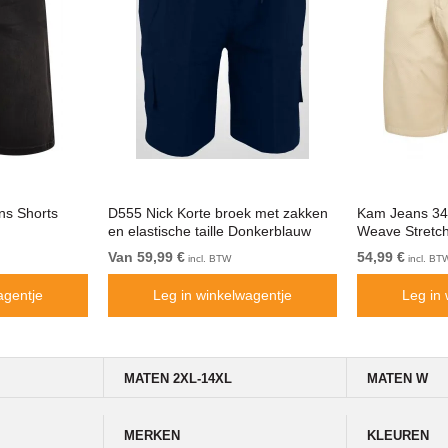
ns Shorts
D555 Nick Korte broek met zakken
Kam Jeans 34
en elastische taille Donkerblauw
Weave Stretch
Van 59,99 €
54,99 €
incl. BTW
incl. BT
agentje
Leg in winkelwagentje
Leg in
MATEN 2XL-14XL
MATEN W
MERKEN
KLEUREN