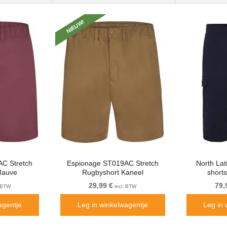
NIEUW!
C Stretch
Espionage ST019AC Stretch
North Lat
Mauve
Rugbyshort Kaneel
short
29,99 €
79,
. BTW
incl. BTW
agentje
Leg in winkelwagentje
Leg in 