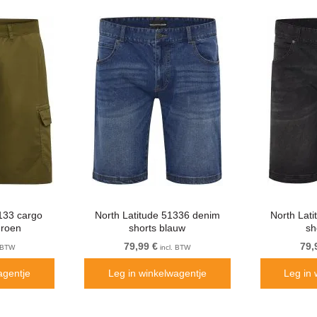
1133 cargo
North Latitude 51336 denim
North Lat
groen
shorts blauw
sh
79,99 €
79,
. BTW
incl. BTW
agentje
Leg in winkelwagentje
Leg in 