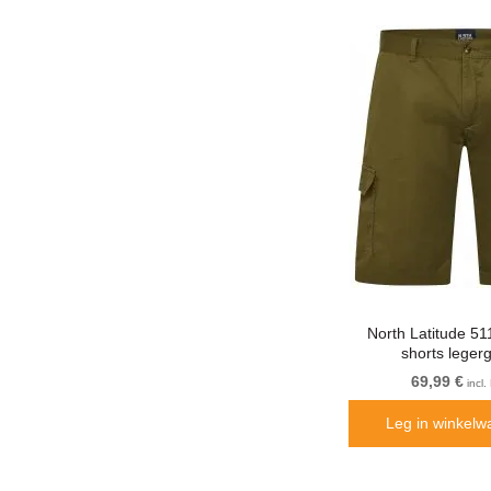
North Latitude 5
shorts leger
69,99 €
incl
Leg in winkelw