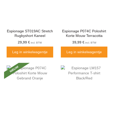
Espionage ST019AC Stretch
Espionage P074C Poloshirt
Rugbyshort Kaneel
Korte Mouw Terracotta
29,99 €
39,99 €
incl. BTW
incl. BTW
Leg in winkelwagentje
Leg in winkelwagentje
NIEUW!