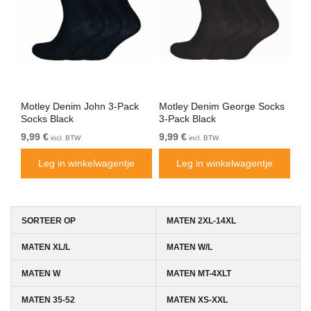
Motley Denim John 3-Pack
Motley Denim George Socks
Mo
Socks Black
3-Pack Black
So
9,99 €
9,99 €
9,9
incl. BTW
incl. BTW
Leg in winkelwagentje
Leg in winkelwagentje
SORTEER OP
MATEN 2XL-14XL
MATEN XL/L
MATEN W/L
MATEN W
MATEN MT-4XLT
MATEN 35-52
MATEN XS-XXL