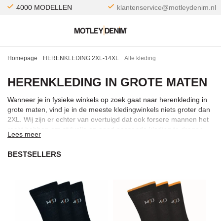
4000 MODELLEN
klantenservice@motleydenim.nl
Homepage
HERENKLEDING 2XL-14XL
Alle kleding
HERENKLEDING IN GROTE MATEN
Wanneer je in fysieke winkels op zoek gaat naar herenkleding in
grote maten, vind je in de meeste kledingwinkels niets groter dan
2XL. Wij zijn er echter van overtuigd dat ook forsere mannen het
recht hebben om stijlvolle en goed passende kleding te dragen,
Lees meer
ongeacht hun maat. Daarom bieden wij herenkleding in grote
maten van veel verschillende fabrikanten in de maten 2XL tot
BESTSELLERS
14XL aan. Vind jouw stijlvolle herenkleding in grote maten bij
Motley Denim.