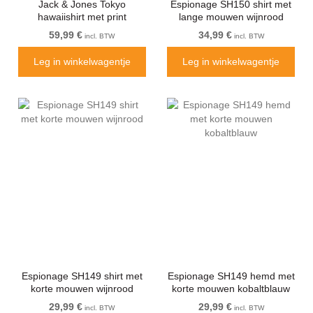
Jack & Jones Tokyo
Espionage SH150 shirt met
hawaiishirt met print
lange mouwen wijnrood
donkerbruin
59,99 €
34,99 €
incl. BTW
incl. BTW
Leg in winkelwagentje
Leg in winkelwagentje
Espionage SH149 shirt met
Espionage SH149 hemd met
korte mouwen wijnrood
korte mouwen kobaltblauw
29,99 €
29,99 €
incl. BTW
incl. BTW