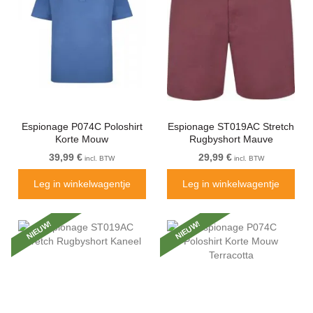
Espionage P074C Poloshirt
Espionage ST019AC Stretch
Korte Mouw
Rugbyshort Mauve
Korenbloemblauw
39,99 €
29,99 €
incl. BTW
incl. BTW
Leg in winkelwagentje
Leg in winkelwagentje
NIEUW!
NIEUW!