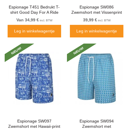
Espionage T451 Bedrukt T-
Espionage SW086
shirt Good Day For A Ride
Zwemshort met Vissenprint
Zwart
Blauw
Van 34,99 €
39,99 €
incl. BTW
incl. BTW
Leg in winkelwagentje
Leg in winkelwagentje
NIEUW!
NIEUW!
Espionage SW097
Espionage SW094
Zwemshort met Hawaii-print
Zwemshort met