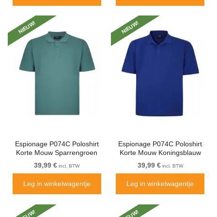
NIEUW!
NIEUW!
Espionage P074C Poloshirt
Espionage P074C Poloshirt
Korte Mouw Sparrengroen
Korte Mouw Koningsblauw
39,99 €
39,99 €
incl. BTW
incl. BTW
Leg in winkelwagentje
Leg in winkelwagentje
NIEUW!
NIEUW!