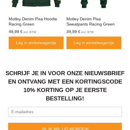
Motley Denim Pisa Hoodie
Motley Denim Pisa
Mo
Racing Green
Sweatpants Racing Green
Bl
49,99 €
39,99 €
49
incl. BTW
incl. BTW
Leg in winkelwagentje
Leg in winkelwagentje
SCHRIJF JE IN VOOR ONZE NIEUWSBRIEF
EN ONTVANG MET EEN KORTINGSCODE
10% KORTING OP JE EERSTE
BESTELLING!
JA, IK WIL LID WORDEN!