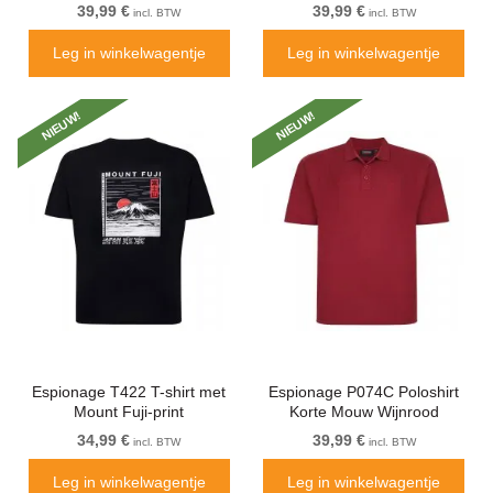
Koningsblauw/Wit
Geometrische Print Blauw
39,99 €
39,99 €
incl. BTW
incl. BTW
Leg in winkelwagentje
Leg in winkelwagentje
NIEUW!
NIEUW!
Espionage T422 T-shirt met
Espionage P074C Poloshirt
Mount Fuji-print
Korte Mouw Wijnrood
Marineblauw
34,99 €
39,99 €
incl. BTW
incl. BTW
Leg in winkelwagentje
Leg in winkelwagentje