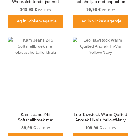
Waterafstotende jas met
softshelljas met capuchon
sherpavoering zwart
khaki
149,99 €
99,99 €
incl. BTW
incl. BTW
Leg in winkelwagentje
Leg in winkelwagentje
Kam Jeans 245
Leo Tawstock Warm Quilted
Softshellbroek met
Anorak Hi-Vis Yellow/Navy
elastische taille khaki
89,99 €
109,99 €
incl. BTW
incl. BTW