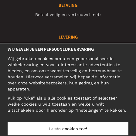
BETALING
Betaal veilig en vertrouwd met:
LEVERING
Uw bestelling wordt snel en traceerbaar geleverd met:
WIJ GEVEN JE EEN PERSOONLIJKE ERVARING
Wij gebruiken cookies om u een gepersonaliseerde
winkelervaring en voor u interessante advertenties te
SOCIAL MEDIA
bieden, en om onze websites veilig en betrouwbaar te
houden. Hiervoor verzamelen wij bepaalde informatie
over onze websitebezoekers, hun gedrag en hun
apparaten.
BEDRIJFSADRES
Klik op "Oké" als u alle cookies toestaat of selecteer
Motley Denim Europe OÜ
welke cookies u wilt toestaan en welke u wilt
Narva mnt 5, EE-10117 Tallinn
uitschakelen door hieronder op "Instellingen" te klikken.
Reg: 12356245
Let op! Stuur je retourzendingen niet naar dit adres!
Ik sta cookies toe!