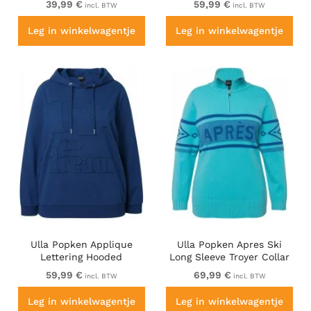
39,99 €
59,99 €
incl. BTW
incl. BTW
Leg in winkelwagentje
Leg in winkelwagentje
Ulla Popken Applique
Ulla Popken Apres Ski
Lettering Hooded
Long Sleeve Troyer Collar
Sweatshirt Dark Blue
Sweater Bright Turquoise
59,99 €
69,99 €
incl. BTW
incl. BTW
Leg in winkelwagentje
Leg in winkelwagentje