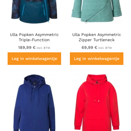
Ulla Popken Asymmetric
Ulla Popken Asymmetric
Triple-Function
Zipper Turtleneck
Performance Ski Jacket
Sweater Green
189,99 €
69,99 €
incl. BTW
incl. BTW
Teal
Leg in winkelwagentje
Leg in winkelwagentje