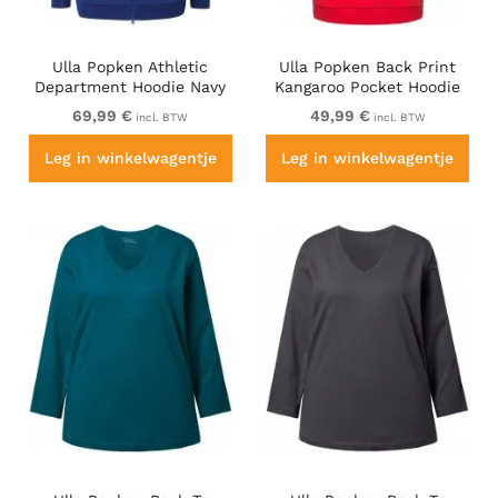
Ulla Popken Athletic
Ulla Popken Back Print
Department Hoodie Navy
Kangaroo Pocket Hoodie
Hibiscus Red
69,99 €
49,99 €
incl. BTW
incl. BTW
Leg in winkelwagentje
Leg in winkelwagentje