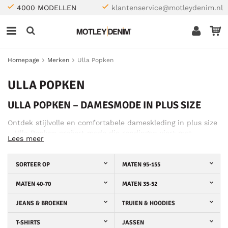
4000 MODELLEN
klantenservice@motleydenim.nl
Homepage
Merken
Ulla Popken
ULLA POPKEN
ULLA POPKEN – DAMESMODE IN PLUS SIZE
Ontdek stijlvolle en comfortabele dameskleding in plus size
– Ulla Popken creëert mode die rondingen viert met
Lees meer
perfecte pasvorm en tijdloos design.
SORTEER OP
MATEN 95-155
MATEN 40-70
MATEN 35-52
JEANS & BROEKEN
TRUIEN & HOODIES
T-SHIRTS
JASSEN