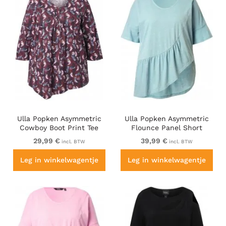
Ulla Popken Asymmetric
Ulla Popken Asymmetric
Cowboy Boot Print Tee
Flounce Panel Short
Dark Ruby
Sleeve Tee Light Moss
29,99 €
39,99 €
incl. BTW
incl. BTW
Green
Leg in winkelwagentje
Leg in winkelwagentje