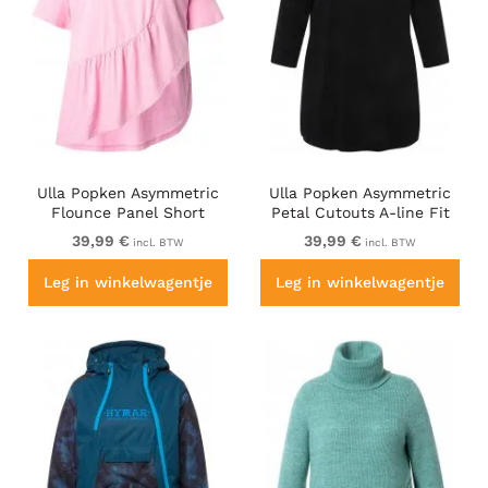
Ulla Popken Asymmetric
Ulla Popken Asymmetric
Flounce Panel Short
Petal Cutouts A-line Fit
Sleeve Tee Pink
Stretch Knit Top Black
39,99 €
39,99 €
incl. BTW
incl. BTW
Leg in winkelwagentje
Leg in winkelwagentje