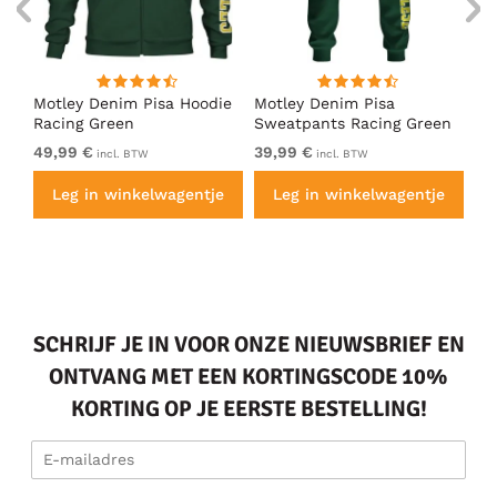
irt
Motley Denim Pisa Hoodie
Motley Denim Pisa
Mo
Racing Green
Sweatpants Racing Green
Ho
49,99 €
39,99 €
49
incl. BTW
incl. BTW
e
Leg in winkelwagentje
Leg in winkelwagentje
SCHRIJF JE IN VOOR ONZE NIEUWSBRIEF EN
ONTVANG MET EEN KORTINGSCODE 10%
KORTING OP JE EERSTE BESTELLING!