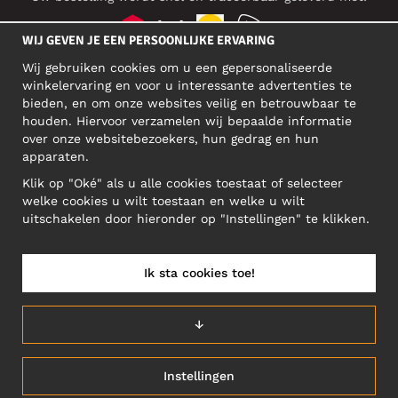
WIJ GEVEN JE EEN PERSOONLIJKE ERVARING
Wij gebruiken cookies om u een gepersonaliseerde
SOCIAL MEDIA
winkelervaring en voor u interessante advertenties te
bieden, en om onze websites veilig en betrouwbaar te
houden. Hiervoor verzamelen wij bepaalde informatie
over onze websitebezoekers, hun gedrag en hun
BEDRIJFSADRES
apparaten.
Motley Denim Europe OÜ
Klik op "Oké" als u alle cookies toestaat of selecteer
Narva mnt 5, EE-10117 Tallinn
welke cookies u wilt toestaan en welke u wilt
Reg: 12356245
uitschakelen door hieronder op "Instellingen" te klikken.
Let op! Stuur je retourzendingen niet naar dit adres!
Ik sta cookies toe!
NEDERLAND/NEDERLANDS (NL)
↓
Instellingen