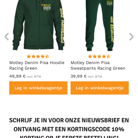
irt
Motley Denim Pisa Hoodie
Motley Denim Pisa
Mo
Racing Green
Sweatpants Racing Green
Ho
49,99 €
39,99 €
49
incl. BTW
incl. BTW
e
Leg in winkelwagentje
Leg in winkelwagentje
SCHRIJF JE IN VOOR ONZE NIEUWSBRIEF EN
ONTVANG MET EEN KORTINGSCODE 10%