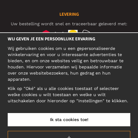
LEVERING
Uw bestelling wordt snel en traceerbaar geleverd met:
WIJ GEVEN JE EEN PERSOONLIJKE ERVARING
Wij gebruiken cookies om u een gepersonaliseerde
SOCIAL MEDIA
winkelervaring en voor u interessante advertenties te
bieden, en om onze websites veilig en betrouwbaar te
houden. Hiervoor verzamelen wij bepaalde informatie
over onze websitebezoekers, hun gedrag en hun
BEDRIJFSADRES
apparaten.
Motley Denim Europe OÜ
Klik op "Oké" als u alle cookies toestaat of selecteer
Narva mnt 5, EE-10117 Tallinn
welke cookies u wilt toestaan en welke u wilt
Reg: 12356245
uitschakelen door hieronder op "Instellingen" te klikken.
Let op! Stuur je retourzendingen niet naar dit adres!
Ik sta cookies toe!
NEDERLAND/NEDERLANDS (NL)
↓