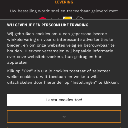
LEVERING
Uw bestelling wordt snel en traceerbaar geleverd met:
WIJ GEVEN JE EEN PERSOONLIJKE ERVARING
Wij gebruiken cookies om u een gepersonaliseerde
SOCIAL MEDIA
winkelervaring en voor u interessante advertenties te
bieden, en om onze websites veilig en betrouwbaar te
houden. Hiervoor verzamelen wij bepaalde informatie
over onze websitebezoekers, hun gedrag en hun
BEDRIJFSADRES
apparaten.
Motley Denim Europe OÜ
Klik op "Oké" als u alle cookies toestaat of selecteer
Narva mnt 5, EE-10117 Tallinn
welke cookies u wilt toestaan en welke u wilt
Reg: 12356245
uitschakelen door hieronder op "Instellingen" te klikken.
Let op! Stuur je retourzendingen niet naar dit adres!
Ik sta cookies toe!
NEDERLAND/NEDERLANDS (NL)
↓