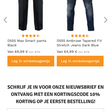
ue
D555 Max Smart pants
D555 Ambrose Tapered Fit
D5
Black
Stretch Jeans Dark Blue
Bl
Van 69,99 €
Van 64,99 €
69
incl. BTW
incl. BTW
e
Leg in winkelwagentje
Leg in winkelwagentje
SCHRIJF JE IN VOOR ONZE NIEUWSBRIEF EN
ONTVANG MET EEN KORTINGSCODE 10%
KORTING OP JE EERSTE BESTELLING!