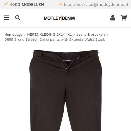
4000 MODELLEN
klantenservice@motleydenim.nl
Homepage
HERENKLEDING 2XL-14XL
Jeans & broeken
D555 Bruno Stretch Chino pants with Extenda Waist Black