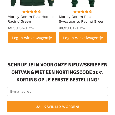
irt
Motley Denim Pisa Hoodie
Motley Denim Pisa
Mo
Racing Green
Sweatpants Racing Green
Ho
49,99 €
39,99 €
49
incl. BTW
incl. BTW
e
Leg in winkelwagentje
Leg in winkelwagentje
SCHRIJF JE IN VOOR ONZE NIEUWSBRIEF EN
ONTVANG MET EEN KORTINGSCODE 10%
KORTING OP JE EERSTE BESTELLING!
JA, IK WIL LID WORDEN!