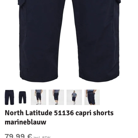
North Latitude 51136 capri shorts
marineblauw
79,99 €
incl. BTW