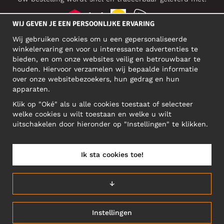
WIJ GEVEN JE EEN PERSOONLIJKE ERVARING
Wij gebruiken cookies om u een gepersonaliseerde
SOCIAL MEDIA
winkelervaring en voor u interessante advertenties te
bieden, en om onze websites veilig en betrouwbaar te
houden. Hiervoor verzamelen wij bepaalde informatie
over onze websitebezoekers, hun gedrag en hun
BEDRIJFSADRES
apparaten.
Motley Denim Europe OÜ
Klik op "Oké" als u alle cookies toestaat of selecteer
Narva mnt 5, EE-10117 Tallinn
welke cookies u wilt toestaan en welke u wilt
Reg: 12356245
uitschakelen door hieronder op "Instellingen" te klikken.
Let op! Stuur je retourzendingen niet naar dit adres!
Ik sta cookies toe!
NEDERLAND/NEDERLANDS (NL)
↓
Instellingen