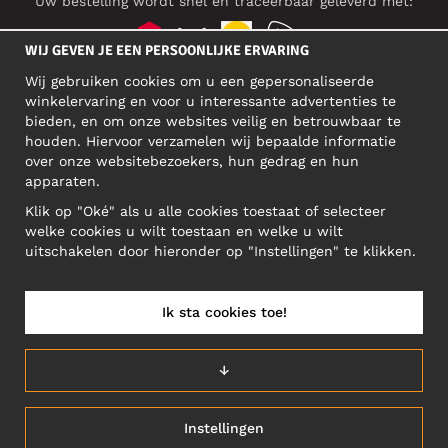
Uw bestelling wordt snel en traceerbaar geleverd met:
WIJ GEVEN JE EEN PERSOONLIJKE ERVARING
Wij gebruiken cookies om u een gepersonaliseerde
SOCIAL MEDIA
winkelervaring en voor u interessante advertenties te
bieden, en om onze websites veilig en betrouwbaar te
houden. Hiervoor verzamelen wij bepaalde informatie
over onze websitebezoekers, hun gedrag en hun
BEDRIJFSADRES
apparaten.
Motley Denim Europe OÜ
Klik op "Oké" als u alle cookies toestaat of selecteer
Narva mnt 5, EE-10117 Tallinn
welke cookies u wilt toestaan en welke u wilt
Reg: 12356245
uitschakelen door hieronder op "Instellingen" te klikken.
Let op! Stuur je retourzendingen niet naar dit adres!
Ik sta cookies toe!
NEDERLAND/NEDERLANDS (NL)
↓
Instellingen