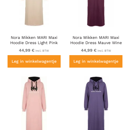
Nora Mikken MARI Maxi
Nora Mikken MARI Maxi
Hoodie Dress Light Pink
Hoodie Dress Mauve Wine
44,99 €
44,99 €
incl. BTW
incl. BTW
Leg in winkelwagentje
Leg in winkelwagentje