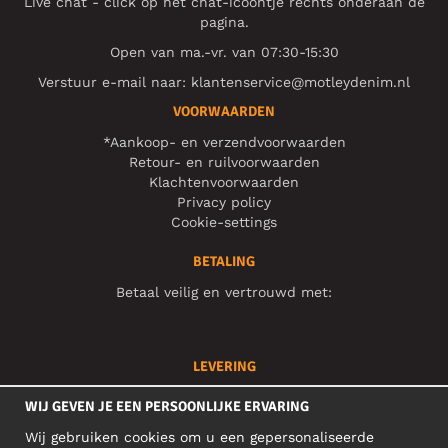
Live chat - click op het chat-icoontje rechts onderaan de
pagina.
Open van ma.-vr. van 07:30-15:30
Verstuur e-mail naar:
klantenservice@motleydenim.nl
VOORWAARDEN
*Aankoop- en verzendvoorwaarden
Retour- en ruilvoorwaarden
Klachtenvoorwaarden
Privacy policy
Cookie-settings
BETALING
Betaal veilig en vertrouwd met:
LEVERING
Uw bestelling wordt snel en traceerbaar geleverd met:
WIJ GEVEN JE EEN PERSOONLIJKE ERVARING
Wij gebruiken cookies om u een gepersonaliseerde