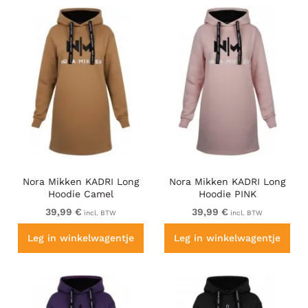
Nora Mikken KADRI Long
Nora Mikken KADRI Long
Hoodie Camel
Hoodie PINK
39,99 €
39,99 €
incl. BTW
incl. BTW
Leg in winkelwagentje
Leg in winkelwagentje