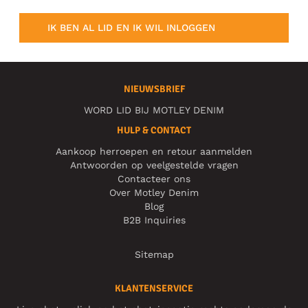
IK BEN AL LID EN IK WIL INLOGGEN
NIEUWSBRIEF
WORD LID BIJ MOTLEY DENIM
HULP & CONTACT
Aankoop herroepen en retour aanmelden
Antwoorden op veelgestelde vragen
Contacteer ons
Over Motley Denim
Blog
B2B Inquiries
Sitemap
KLANTENSERVICE