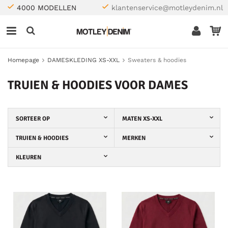
4000 MODELLEN
klantenservice@motleydenim.nl
Homepage
DAMESKLEDING XS-XXL
Sweaters & hoodies
TRUIEN & HOODIES VOOR DAMES
SORTEER OP
MATEN XS-XXL
TRUIEN & HOODIES
MERKEN
KLEUREN