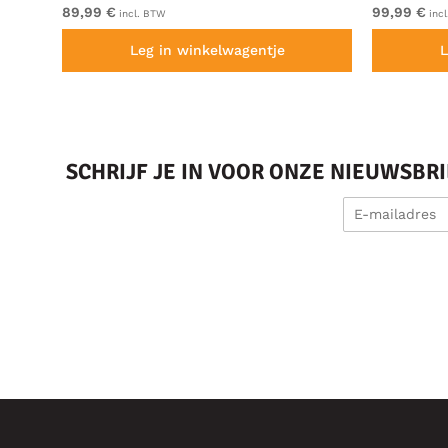
89,99 €
99,99 €
incl. BTW
inc
Leg in winkelwagentje
L
SCHRIJF JE IN VOOR ONZE NIEUWSBR