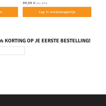
99,99 €
Van 9
incl. BTW
je
Leg in winkelwagentje
 KORTING OP JE EERSTE BESTELLING!