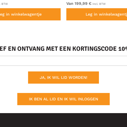
Van 199,99 €
l. BTW
incl. BTW
eg in winkelwagentje
Leg in winkelwagent
IEF EN ONTVANG MET EEN KORTINGSCODE 10%
JA, IK WIL LID WORDEN!
IK BEN AL LID EN IK WIL INLOGGEN