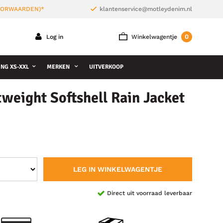
VOORWAARDEN)*
klantenservice@motleydenim.nl
0
Log in
Winkelwagentje
NG XS-XXL
MERKEN
UITVERKOOP
weight Softshell Rain Jacket
LEG IN WINKELWAGENTJE
Direct uit voorraad leverbaar