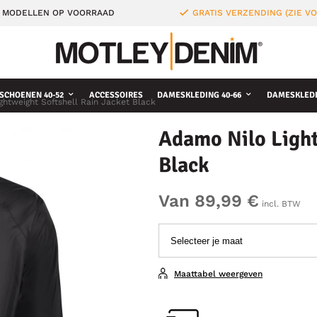
 MODELLEN OP VOORRAAD
GRATIS VERZENDING (ZIE 
SCHOENEN 40-52
ACCESSOIRES
DAMESKLEDING 40-66
DAMESKLEDI
ghtweight Softshell Rain Jacket Black
Adamo Nilo Light
Black
Van 89,99 €
incl. BTW
Maattabel weergeven