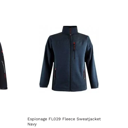
Espionage FL029 Fleece Sweatjacket
Kam J
Navy