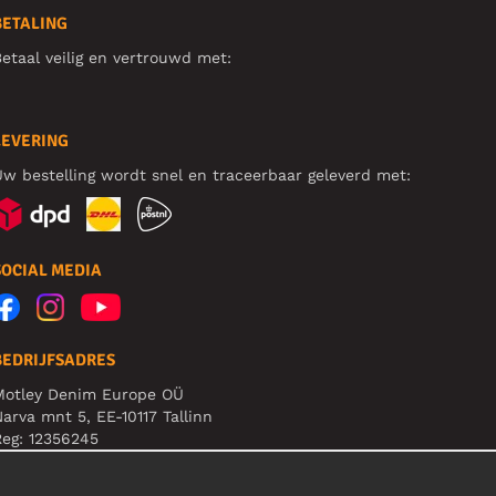
BETALING
etaal veilig en vertrouwd met:
LEVERING
w bestelling wordt snel en traceerbaar geleverd met:
SOCIAL MEDIA
BEDRIJFSADRES
Motley Denim Europe OÜ
arva mnt 5, EE-10117 Tallinn
eg: 12356245
et op! Stuur je retourzendingen niet naar dit adres!