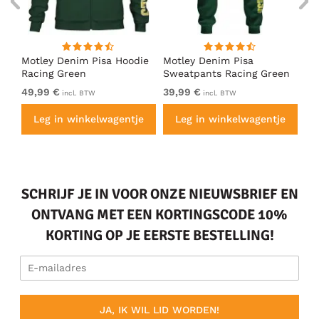
irt
Motley Denim Pisa Hoodie
Motley Denim Pisa
Mo
Racing Green
Sweatpants Racing Green
Ho
49,99 €
39,99 €
49
incl. BTW
incl. BTW
e
Leg in winkelwagentje
Leg in winkelwagentje
SCHRIJF JE IN VOOR ONZE NIEUWSBRIEF EN
ONTVANG MET EEN KORTINGSCODE 10%
KORTING OP JE EERSTE BESTELLING!
JA, IK WIL LID WORDEN!