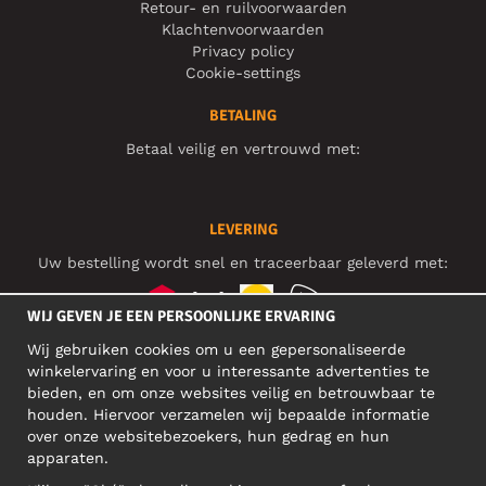
Retour- en ruilvoorwaarden
Klachtenvoorwaarden
Privacy policy
Cookie-settings
BETALING
Betaal veilig en vertrouwd met:
LEVERING
Uw bestelling wordt snel en traceerbaar geleverd met:
WIJ GEVEN JE EEN PERSOONLIJKE ERVARING
Wij gebruiken cookies om u een gepersonaliseerde
SOCIAL MEDIA
winkelervaring en voor u interessante advertenties te
bieden, en om onze websites veilig en betrouwbaar te
houden. Hiervoor verzamelen wij bepaalde informatie
over onze websitebezoekers, hun gedrag en hun
BEDRIJFSADRES
apparaten.
Motley Denim Europe OÜ