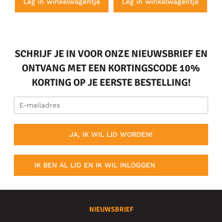
e
Leg in winkelwagentje
Leg in winkelwagentje
SCHRIJF JE IN VOOR ONZE NIEUWSBRIEF EN
ONTVANG MET EEN KORTINGSCODE 10%
KORTING OP JE EERSTE BESTELLING!
JA, IK WIL LID WORDEN!
IK BEN AL LID EN IK WIL INLOGGEN
NIEUWSBRIEF