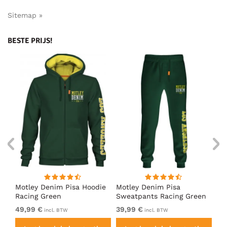
Sitemap »
BESTE PRIJS!
irt
Motley Denim Pisa Hoodie
Motley Denim Pisa
Mo
Racing Green
Sweatpants Racing Green
Ho
49,99 €
39,99 €
49
incl. BTW
incl. BTW