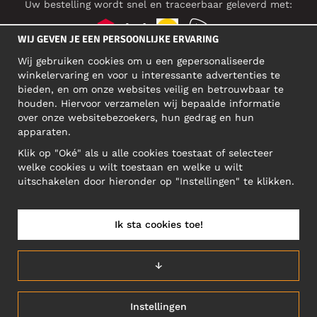
Uw bestelling wordt snel en traceerbaar geleverd met:
WIJ GEVEN JE EEN PERSOONLIJKE ERVARING
Wij gebruiken cookies om u een gepersonaliseerde
SOCIAL MEDIA
winkelervaring en voor u interessante advertenties te
bieden, en om onze websites veilig en betrouwbaar te
houden. Hiervoor verzamelen wij bepaalde informatie
over onze websitebezoekers, hun gedrag en hun
BEDRIJFSADRES
apparaten.
Motley Denim Europe OÜ
Klik op "Oké" als u alle cookies toestaat of selecteer
Narva mnt 5, EE-10117 Tallinn
welke cookies u wilt toestaan en welke u wilt
Reg: 12356245
uitschakelen door hieronder op "Instellingen" te klikken.
Let op! Stuur je retourzendingen niet naar dit adres!
Ik sta cookies toe!
NEDERLAND/NEDERLANDS (NL)
↓
Instellingen