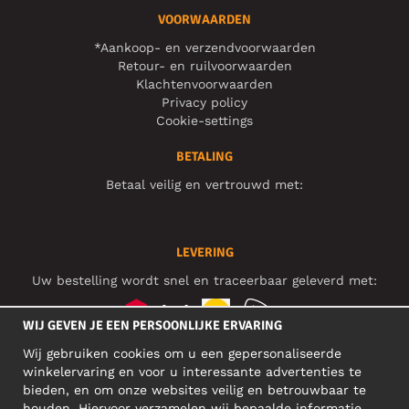
VOORWAARDEN
*Aankoop- en verzendvoorwaarden
Retour- en ruilvoorwaarden
Klachtenvoorwaarden
Privacy policy
Cookie-settings
BETALING
Betaal veilig en vertrouwd met:
LEVERING
Uw bestelling wordt snel en traceerbaar geleverd met:
WIJ GEVEN JE EEN PERSOONLIJKE ERVARING
Wij gebruiken cookies om u een gepersonaliseerde
SOCIAL MEDIA
winkelervaring en voor u interessante advertenties te
bieden, en om onze websites veilig en betrouwbaar te
houden. Hiervoor verzamelen wij bepaalde informatie