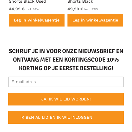
id
Shorts Black Used
Shorts Black
za
Do
44,99 €
49,99 €
Va
incl. BTW
incl. BTW
e
Leg in winkelwagentje
Leg in winkelwagentje
SCHRIJF JE IN VOOR ONZE NIEUWSBRIEF EN
ONTVANG MET EEN KORTINGSCODE 10%
KORTING OP JE EERSTE BESTELLING!
JA, IK WIL LID WORDEN!
IK BEN AL LID EN IK WIL INLOGGEN