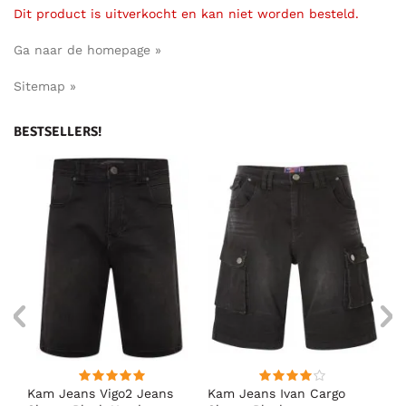
Dit product is uitverkocht en kan niet worden besteld.
Ga naar de homepage »
Sitemap »
BESTSELLERS!
Kam Jeans Vigo2 Jeans
Kam Jeans Ivan Cargo
D5