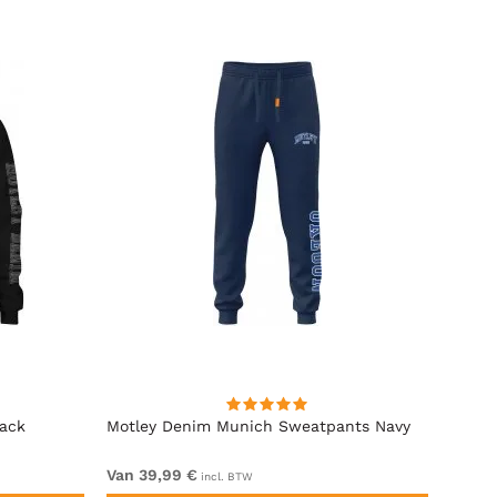
lack
Motley Denim Munich Sweatpants Navy
Motle
Van 39,99 €
Van 4
incl. BTW