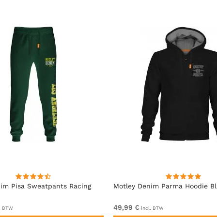
im Pisa Sweatpants Racing
Motley Denim Parma Hoodie B
49,99 €
. BTW
incl. BTW