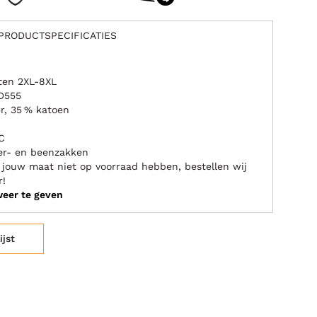
PRODUCTSPECIFICATIES
ten 2XL-8XL
 D555
r, 35 % katoen
C
ter- en beenzakken
e jouw maat niet op voorraad hebben, bestellen wij
r!
weer te geven
ijst