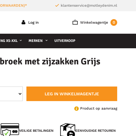
VOORWAARDEN)*
klantenservice@motleydenim.nl
0
Log in
Winkelwagentje
NG XS-XXL
MERKEN
UITVERKOOP
roek met zijzakken Grijs
LEG IN WINKELWAGENTJE
Product op aanvraag
VEILIGE BETALINGEN
EENVOUDIGE RETOUREN