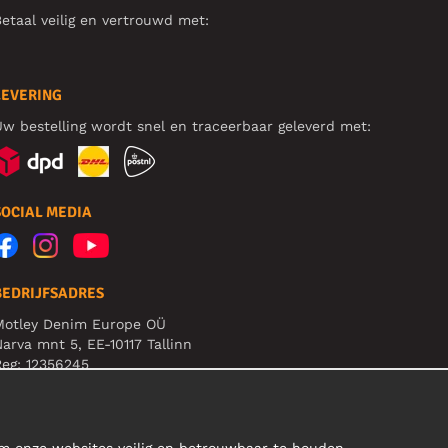
etaal veilig en vertrouwd met:
LEVERING
w bestelling wordt snel en traceerbaar geleverd met:
SOCIAL MEDIA
BEDRIJFSADRES
Motley Denim Europe OÜ
arva mnt 5, EE-10117 Tallinn
eg: 12356245
et op! Stuur je retourzendingen niet naar dit adres!