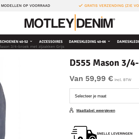
 MODELLEN OP VOORRAAD
GRATIS VERZENDING (ZIE 
SCHOENEN 40-52
ACCESSOIRES
DAMESKLEDING 40-66
DAMESKLEDI
ason 3/4-broek met zijzakken Grijs
D555 Mason 3/4-b
Van 59,99 €
incl. BTW
Maattabel weergeven
SNELLE LEVERINGEN