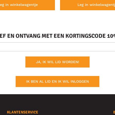
eg in winkelwagentje
Leg in winkelwagent
IEF EN ONTVANG MET EEN KORTINGSCODE 10%
JA, IK WIL LID WORDEN!
IK BEN AL LID EN IK WIL INLOGGEN
KLANTENSERVICE