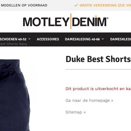
 MODELLEN OP VOORRAAD
GRATIS VERZENDING (ZIE 
SCHOENEN 40-52
ACCESSOIRES
DAMESKLEDING 40-66
DAMESKLEDI
est Shorts Navy
Duke Best Short
Dit product is uitverkocht en k
Ga naar de homepage »
Sitemap »