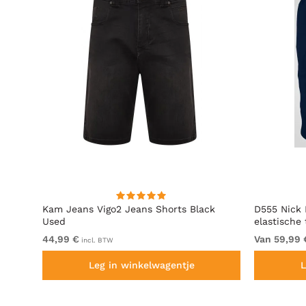
en
Kam Jeans Vigo2 Jeans Shorts Black
D555 Nick 
Used
elastische
44,99 €
Van 59,99 
incl. BTW
Leg in winkelwagentje
L