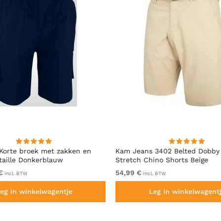
Korte broek met zakken en
Kam Jeans 3402 Belted Dobby
 taille Donkerblauw
Stretch Chino Shorts Beige
€
54,99 €
incl. BTW
incl. BTW
eg in winkelwagentje
Leg in winkelwagent