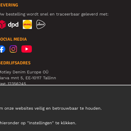
LEVERING
w bestelling wordt snel en traceerbaar geleverd met:
SOCIAL MEDIA
BEDRIJFSADRES
Motley Denim Europe OÜ
arva mnt 5, EE-10117 Tallinn
eg: 12356245
et op! Stuur je retourzendingen niet naar dit adres!
om onze websites veilig en betrouwbaar te houden.
hieronder op "Instellingen" te klikken.