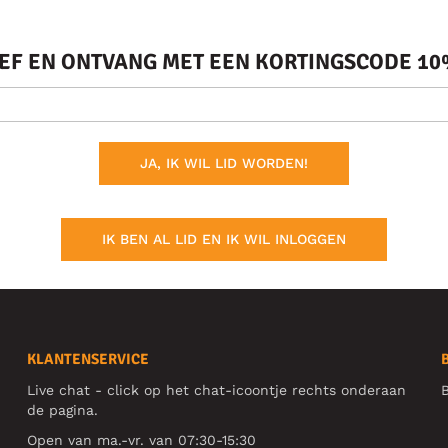
IEF EN ONTVANG MET EEN KORTINGSCODE 10%
JA, IK WIL LID WORDEN!
IK BEN AL LID EN IK WIL INLOGGEN
KLANTENSERVICE
Live chat - click op het chat-icoontje rechts onderaan
B
de pagina.
Open van ma.-vr. van 07:30-15:30