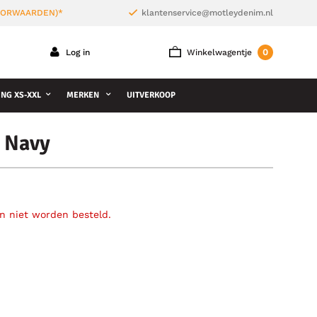
VOORWAARDEN)*
klantenservice@motleydenim.nl
0
Log in
Winkelwagentje
NG XS-XXL
MERKEN
UITVERKOOP
s Navy
an niet worden besteld.