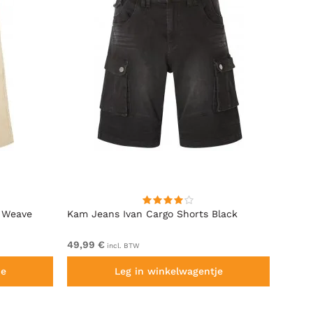
 Weave
Kam Jeans Ivan Cargo Shorts Black
D555 
Taille 
49,99 €
Van 5
incl. BTW
je
Leg in winkelwagentje