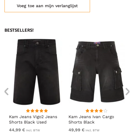
Voeg toe aan mijn verlanglijst
BESTSELLERS!
Kam Jeans Vigo2 Jeans
Kam Jeans Ivan Cargo
D5
id
Shorts Black Used
Shorts Black
za
Do
44,99 €
49,99 €
Va
incl. BTW
incl. BTW