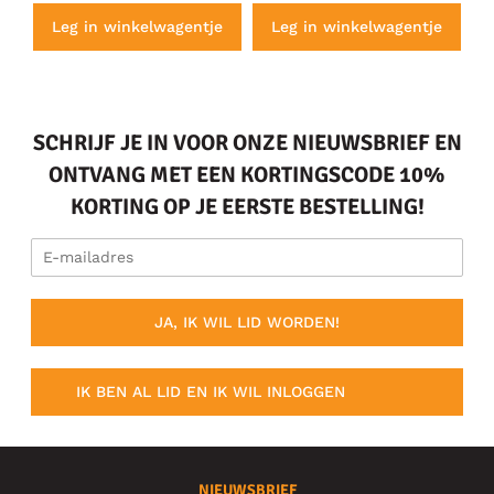
e
Leg in winkelwagentje
Leg in winkelwagentje
SCHRIJF JE IN VOOR ONZE NIEUWSBRIEF EN
ONTVANG MET EEN KORTINGSCODE 10%
KORTING OP JE EERSTE BESTELLING!
JA, IK WIL LID WORDEN!
IK BEN AL LID EN IK WIL INLOGGEN
NIEUWSBRIEF