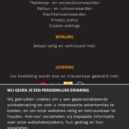
*Aankoop- en verzendvoorwaarden
Retour- en ruilvoorwaarden
Klachtenvoorwaarden
Privacy policy
Cookie-settings
BETALING
Betaal veilig en vertrouwd met:
LEVERING
Uw bestelling wordt snel en traceerbaar geleverd met:
WIJ GEVEN JE EEN PERSOONLIJKE ERVARING
Wij gebruiken cookies om u een gepersonaliseerde
SOCIAL MEDIA
winkelervaring en voor u interessante advertenties te
bieden, en om onze websites veilig en betrouwbaar te
houden. Hiervoor verzamelen wij bepaalde informatie
over onze websitebezoekers, hun gedrag en hun
BEDRIJFSADRES
apparaten.