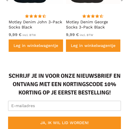
Motley Denim John 3-Pack
Motley Denim George
Mo
Socks Black
Socks 3-Pack Black
So
9,99 €
9,99 €
9,
incl. BTW
incl. BTW
e
Leg in winkelwagentje
Leg in winkelwagentje
SCHRIJF JE IN VOOR ONZE NIEUWSBRIEF EN
ONTVANG MET EEN KORTINGSCODE 10%
KORTING OP JE EERSTE BESTELLING!
JA, IK WIL LID WORDEN!