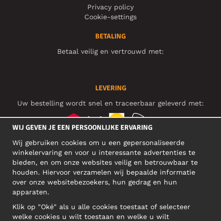
Privacy policy
Cookie-settings
BETALING
Betaal veilig en vertrouwd met:
LEVERING
Uw bestelling wordt snel en traceerbaar geleverd met:
WIJ GEVEN JE EEN PERSOONLIJKE ERVARING
Wij gebruiken cookies om u een gepersonaliseerde
SOCIAL MEDIA
winkelervaring en voor u interessante advertenties te
bieden, en om onze websites veilig en betrouwbaar te
houden. Hiervoor verzamelen wij bepaalde informatie
over onze websitebezoekers, hun gedrag en hun
BEDRIJFSADRES
apparaten.
Motley Denim Europe OÜ
Klik op "Oké" als u alle cookies toestaat of selecteer
Narva mnt 5, EE-10117 Tallinn
welke cookies u wilt toestaan en welke u wilt
Reg: 12356245