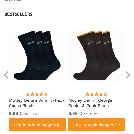
BESTSELLERS!
Motley Denim John 3-Pack
Motley Denim George
Mo
Socks Black
Socks 3-Pack Black
So
9,99 €
9,99 €
9,
incl. BTW
incl. BTW
e
Leg in winkelwagentje
Leg in winkelwagentje