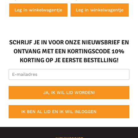
e
Leg in winkelwagentje
Leg in winkelwagentje
SCHRIJF JE IN VOOR ONZE NIEUWSBRIEF EN
ONTVANG MET EEN KORTINGSCODE 10%
KORTING OP JE EERSTE BESTELLING!
JA, IK WIL LID WORDEN!
IK BEN AL LID EN IK WIL INLOGGEN