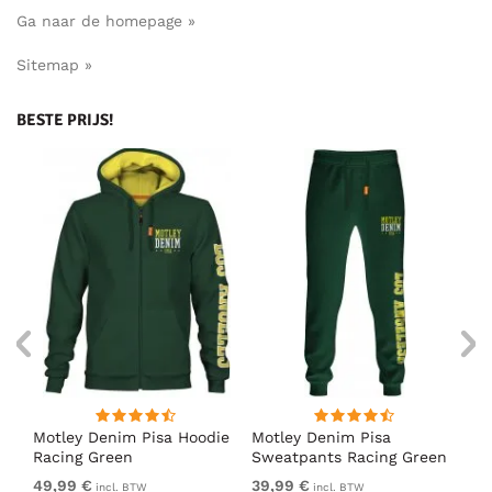
Ga naar de homepage »
Sitemap »
BESTE PRIJS!
irt
Motley Denim Pisa Hoodie
Motley Denim Pisa
Mo
Racing Green
Sweatpants Racing Green
Ho
49,99 €
39,99 €
49
incl. BTW
incl. BTW