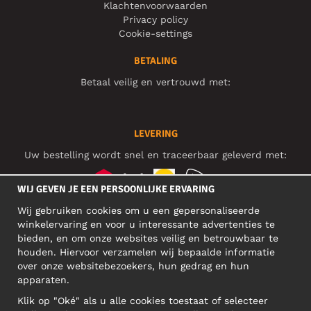
Klachtenvoorwaarden
Privacy policy
Cookie-settings
BETALING
Betaal veilig en vertrouwd met:
LEVERING
Uw bestelling wordt snel en traceerbaar geleverd met:
WIJ GEVEN JE EEN PERSOONLIJKE ERVARING
Wij gebruiken cookies om u een gepersonaliseerde
SOCIAL MEDIA
winkelervaring en voor u interessante advertenties te
bieden, en om onze websites veilig en betrouwbaar te
houden. Hiervoor verzamelen wij bepaalde informatie
over onze websitebezoekers, hun gedrag en hun
BEDRIJFSADRES
apparaten.
Motley Denim Europe OÜ
Klik op "Oké" als u alle cookies toestaat of selecteer
Narva mnt 5, EE-10117 Tallinn