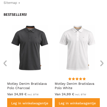
Sitemap »
BESTSELLERS!
Motley Denim Bratislava
Motley Denim Bratislava
Mo
l
Polo Charcoal
Polo White
Po
Van 24,99 €
Van 24,99 €
Va
incl. BTW
incl. BTW
e
Leg in winkelwagentje
Leg in winkelwagentje