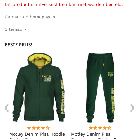
Dit product is uitverkocht en kan niet worden besteld.
Ga naar de homepage »
Sitemap »
BESTE PRIJS!
irt
Motley Denim Pisa Hoodie
Motley Denim Pisa
Mo