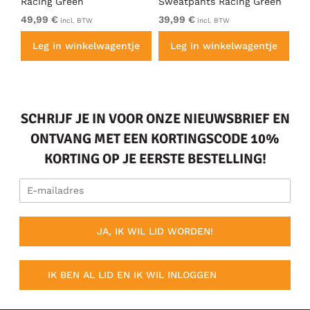
Racing Green
Sweatpants Racing Green
Ho
49,99 €
39,99 €
49
incl. BTW
incl. BTW
e
Leg in winkelwagentje
Leg in winkelwagentje
SCHRIJF JE IN VOOR ONZE NIEUWSBRIEF EN
ONTVANG MET EEN KORTINGSCODE 10%
KORTING OP JE EERSTE BESTELLING!
JA, IK WIL LID WORDEN!
IK BEN AL LID EN IK WIL INLOGGEN