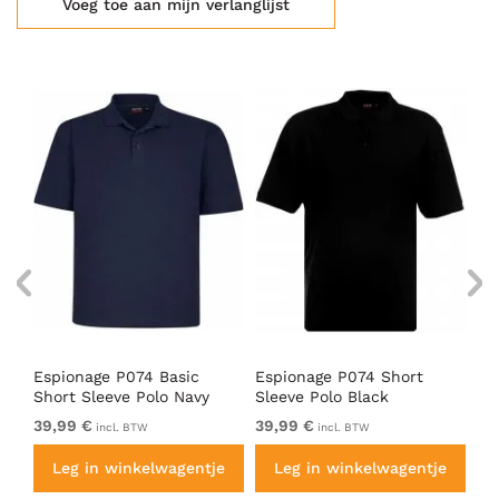
Voeg toe aan mijn verlanglijst
Espionage P074 Basic
Espionage P074 Short
Es
Short Sleeve Polo Navy
Sleeve Polo Black
Pi
39,99 €
39,99 €
37
incl. BTW
incl. BTW
e
Leg in winkelwagentje
Leg in winkelwagentje