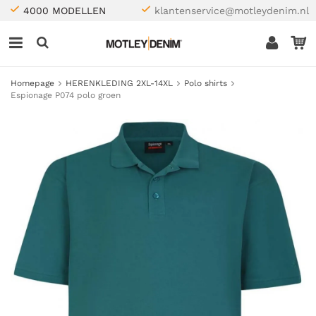
4000 MODELLEN
klantenservice@motleydenim.nl
Homepage
HERENKLEDING 2XL-14XL
Polo shirts
Espionage P074 polo groen