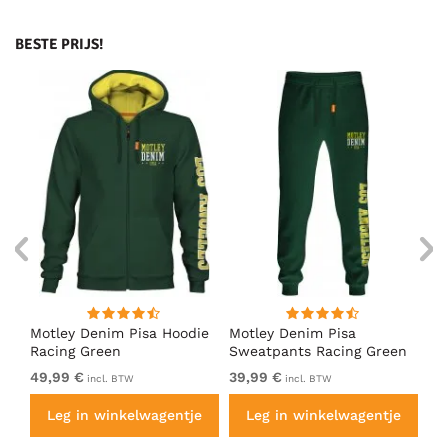
BESTE PRIJS!
irt
Motley Denim Pisa Hoodie
Motley Denim Pisa
Mo
Racing Green
Sweatpants Racing Green
Ho
49,99 €
39,99 €
49
incl. BTW
incl. BTW
e
Leg in winkelwagentje
Leg in winkelwagentje