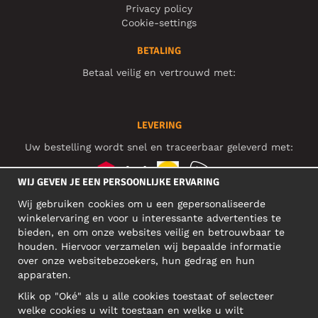
Privacy policy
Cookie-settings
BETALING
Betaal veilig en vertrouwd met:
LEVERING
Uw bestelling wordt snel en traceerbaar geleverd met:
WIJ GEVEN JE EEN PERSOONLIJKE ERVARING
Wij gebruiken cookies om u een gepersonaliseerde
SOCIAL MEDIA
winkelervaring en voor u interessante advertenties te
bieden, en om onze websites veilig en betrouwbaar te
houden. Hiervoor verzamelen wij bepaalde informatie
over onze websitebezoekers, hun gedrag en hun
BEDRIJFSADRES
apparaten.
Motley Denim Europe OÜ
Klik op "Oké" als u alle cookies toestaat of selecteer
Narva mnt 5, EE-10117 Tallinn
welke cookies u wilt toestaan en welke u wilt
Reg: 12356245