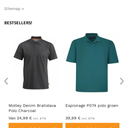
Sitemap »
BESTSELLERS!
Motley Denim Bratislava
Espionage P074 polo groen
Mo
Polo Charcoal
Po
Van 24,99 €
39,99 €
Va
incl. BTW
incl. BTW