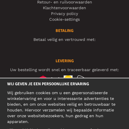
Retour- en ruilvoorwaarden
Klachtenvoorwaarden
Privacy policy
Cookie-settings
BETALING
Betaal veilig en vertrouwd met:
LEVERING
Uw bestelling wordt snel en traceerbaar geleverd met:
WIJ GEVEN JE EEN PERSOONLIJKE ERVARING
Wij gebruiken cookies om u een gepersonaliseerde
SOCIAL MEDIA
winkelervaring en voor u interessante advertenties te
bieden, en om onze websites veilig en betrouwbaar te
houden. Hiervoor verzamelen wij bepaalde informatie
over onze websitebezoekers, hun gedrag en hun
BEDRIJFSADRES
apparaten.
Motley Denim Europe OÜ