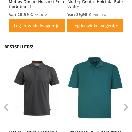
olo
Motley Denim Helsinki Polo
Motley Denim Helsinki Polo
Mo
Dark Khaki
White
Ch
Van 29,99 €
Van 29,99 €
Va
incl. BTW
incl. BTW
e
Leg in winkelwagentje
Leg in winkelwagentje
BESTSELLERS!
Motley Denim Bratislava
Espionage P074 polo groen
Mo