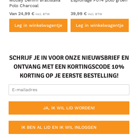
Polo Charcoal
Po
Van 24,99 €
39,99 €
Va
incl. BTW
incl. BTW
e
Leg in winkelwagentje
Leg in winkelwagentje
SCHRIJF JE IN VOOR ONZE NIEUWSBRIEF EN
ONTVANG MET EEN KORTINGSCODE 10%
KORTING OP JE EERSTE BESTELLING!
JA, IK WIL LID WORDEN!
IK BEN AL LID EN IK WIL INLOGGEN