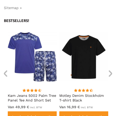
Sitemap »
BESTSELLERS!
Kam Jeans 5002 Palm Tree
Motley Denim Stockholm
Mo
Panel Tee And Short Set
T-shirt Black
Sh
Electric Blue
Bl
Van 49,99 €
Van 16,99 €
Va
incl. BTW
incl. BTW