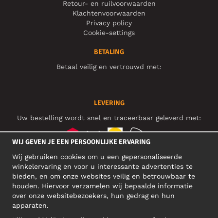
Retour- en ruilvoorwaarden
Klachtenvoorwaarden
Privacy policy
Cookie-settings
BETALING
Betaal veilig en vertrouwd met:
LEVERING
Uw bestelling wordt snel en traceerbaar geleverd met:
WIJ GEVEN JE EEN PERSOONLIJKE ERVARING
Wij gebruiken cookies om u een gepersonaliseerde
SOCIAL MEDIA
winkelervaring en voor u interessante advertenties te
bieden, en om onze websites veilig en betrouwbaar te
houden. Hiervoor verzamelen wij bepaalde informatie
over onze websitebezoekers, hun gedrag en hun
BEDRIJFSADRES
apparaten.
Motley Denim Europe OÜ