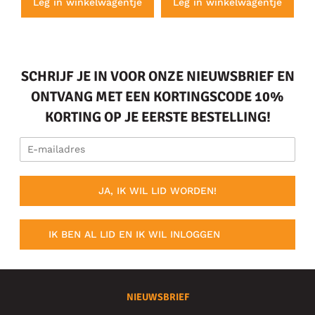
e
Leg in winkelwagentje
Leg in winkelwagentje
SCHRIJF JE IN VOOR ONZE NIEUWSBRIEF EN
ONTVANG MET EEN KORTINGSCODE 10%
KORTING OP JE EERSTE BESTELLING!
JA, IK WIL LID WORDEN!
IK BEN AL LID EN IK WIL INLOGGEN
NIEUWSBRIEF