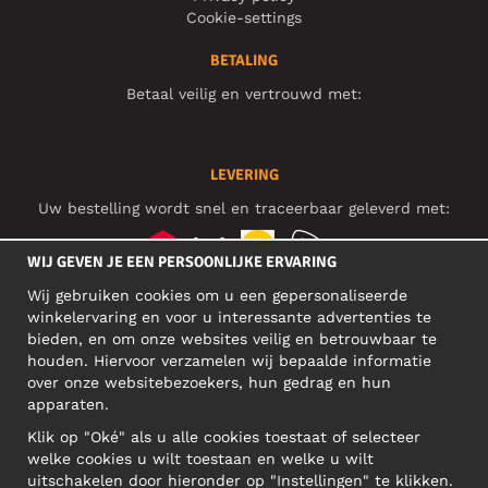
Cookie-settings
BETALING
Betaal veilig en vertrouwd met:
LEVERING
Uw bestelling wordt snel en traceerbaar geleverd met:
WIJ GEVEN JE EEN PERSOONLIJKE ERVARING
Wij gebruiken cookies om u een gepersonaliseerde
SOCIAL MEDIA
winkelervaring en voor u interessante advertenties te
bieden, en om onze websites veilig en betrouwbaar te
houden. Hiervoor verzamelen wij bepaalde informatie
over onze websitebezoekers, hun gedrag en hun
BEDRIJFSADRES
apparaten.
Motley Denim Europe OÜ
Klik op "Oké" als u alle cookies toestaat of selecteer
Narva mnt 5, EE-10117 Tallinn
welke cookies u wilt toestaan en welke u wilt
Reg: 12356245
uitschakelen door hieronder op "Instellingen" te klikken.