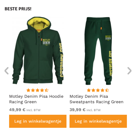
BESTE PRIJS!
irt
Motley Denim Pisa Hoodie
Motley Denim Pisa
Mo
Racing Green
Sweatpants Racing Green
Ho
49,99 €
39,99 €
49
incl. BTW
incl. BTW
e
Leg in winkelwagentje
Leg in winkelwagentje