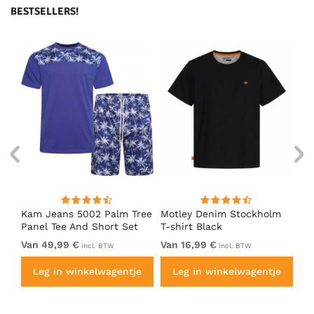
BESTSELLERS!
Kam Jeans 5002 Palm Tree
Motley Denim Stockholm
Mo
Panel Tee And Short Set
T-shirt Black
Sh
Electric Blue
Bl
Van 49,99 €
Van 16,99 €
Va
incl. BTW
incl. BTW
e
Leg in winkelwagentje
Leg in winkelwagentje