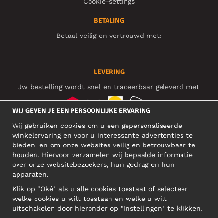
Cookie-settings
BETALING
Betaal veilig en vertrouwd met:
LEVERING
Uw bestelling wordt snel en traceerbaar geleverd met:
WIJ GEVEN JE EEN PERSOONLIJKE ERVARING
Wij gebruiken cookies om u een gepersonaliseerde
SOCIAL MEDIA
winkelervaring en voor u interessante advertenties te
bieden, en om onze websites veilig en betrouwbaar te
houden. Hiervoor verzamelen wij bepaalde informatie
over onze websitebezoekers, hun gedrag en hun
BEDRIJFSADRES
apparaten.
Motley Denim Europe OÜ
Klik op "Oké" als u alle cookies toestaat of selecteer
Narva mnt 5, EE-10117 Tallinn
welke cookies u wilt toestaan en welke u wilt
Reg: 12356245
uitschakelen door hieronder op "Instellingen" te klikken.
Let op! Stuur je retourzendingen niet naar dit adres!