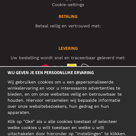
Cookie-settings
BETALING
Betaal veilig en vertrouwd met:
LEVERING
Uw bestelling wordt snel en traceerbaar geleverd met:
WIJ GEVEN JE EEN PERSOONLIJKE ERVARING
Wij gebruiken cookies om u een gepersonaliseerde
SOCIAL MEDIA
winkelervaring en voor u interessante advertenties te
bieden, en om onze websites veilig en betrouwbaar te
houden. Hiervoor verzamelen wij bepaalde informatie
over onze websitebezoekers, hun gedrag en hun
BEDRIJFSADRES
apparaten.
Motley Denim Europe OÜ
Klik op "Oké" als u alle cookies toestaat of selecteer
Narva mnt 5, EE-10117 Tallinn
welke cookies u wilt toestaan en welke u wilt
Reg: 12356245
uitschakelen door hieronder op "Instellingen" te klikken.