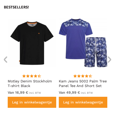
BESTSELLERS!
m
Motley Denim Stockholm
Kam Jeans 5002 Palm Tree
Mo
T-shirt Black
Panel Tee And Short Set
Sh
Electric Blue
Bl
Van 16,99 €
Van 49,99 €
Va
incl. BTW
incl. BTW
e
Leg in winkelwagentje
Leg in winkelwagentje