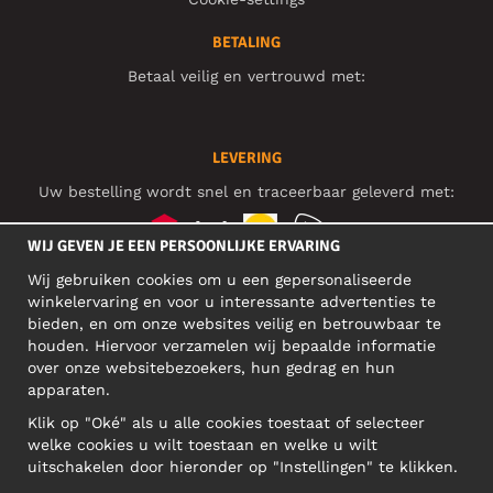
BETALING
Betaal veilig en vertrouwd met:
LEVERING
Uw bestelling wordt snel en traceerbaar geleverd met:
WIJ GEVEN JE EEN PERSOONLIJKE ERVARING
Wij gebruiken cookies om u een gepersonaliseerde
SOCIAL MEDIA
winkelervaring en voor u interessante advertenties te
bieden, en om onze websites veilig en betrouwbaar te
houden. Hiervoor verzamelen wij bepaalde informatie
over onze websitebezoekers, hun gedrag en hun
BEDRIJFSADRES
apparaten.
Motley Denim Europe OÜ
Klik op "Oké" als u alle cookies toestaat of selecteer
Narva mnt 5, EE-10117 Tallinn
welke cookies u wilt toestaan en welke u wilt
Reg: 12356245
uitschakelen door hieronder op "Instellingen" te klikken.
Let op! Stuur je retourzendingen niet naar dit adres!