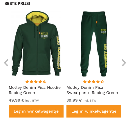
BESTE PRIJS!
irt
Motley Denim Pisa Hoodie
Motley Denim Pisa
Mo
Racing Green
Sweatpants Racing Green
Ho
49,99 €
39,99 €
49
incl. BTW
incl. BTW
e
Leg in winkelwagentje
Leg in winkelwagentje