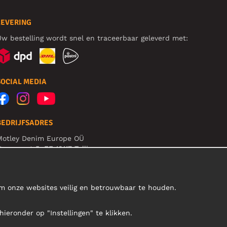
LEVERING
w bestelling wordt snel en traceerbaar geleverd met:
SOCIAL MEDIA
BEDRIJFSADRES
Motley Denim Europe OÜ
arva mnt 5, EE-10117 Tallinn
eg: 12356245
et op! Stuur je retourzendingen niet naar dit adres!
om onze websites veilig en betrouwbaar te houden.
hieronder op "Instellingen" te klikken.