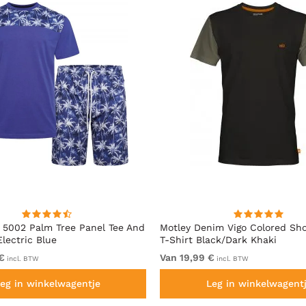
5002 Palm Tree Panel Tee And
Motley Denim Vigo Colored Sho
Electric Blue
T-Shirt Black/Dark Khaki
€
Van 19,99 €
incl. BTW
incl. BTW
eg in winkelwagentje
Leg in winkelwagent