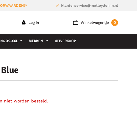
VOORWAARDEN)*
klantenservice@motleydenim.nl
0
Log in
Winkelwagentje
NG XS-XXL
MERKEN
UITVERKOOP
 Blue
an niet worden besteld.