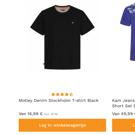
digo
Motley Denim Stockholm T-shirt Black
Kam Jeans 
Short Set 
Van 16,99 €
Van 49,99 
incl. BTW
Leg in winkelwagentje
L