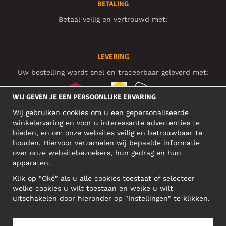
BETALING
Betaal veilig en vertrouwd met:
LEVERING
Uw bestelling wordt snel en traceerbaar geleverd met:
WIJ GEVEN JE EEN PERSOONLIJKE ERVARING
Wij gebruiken cookies om u een gepersonaliseerde
SOCIAL MEDIA
winkelervaring en voor u interessante advertenties te
bieden, en om onze websites veilig en betrouwbaar te
houden. Hiervoor verzamelen wij bepaalde informatie
over onze websitebezoekers, hun gedrag en hun
BEDRIJFSADRES
apparaten.
Motley Denim Europe OÜ
Klik op "Oké" als u alle cookies toestaat of selecteer
Narva mnt 5, EE-10117 Tallinn
welke cookies u wilt toestaan en welke u wilt
Reg: 12356245
uitschakelen door hieronder op "Instellingen" te klikken.
Let op! Stuur je retourzendingen niet naar dit adres!