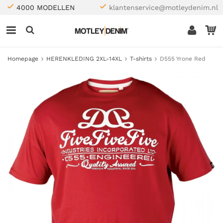
4000 MODELLEN
klantenservice@motleydenim.nl
Homepage
HERENKLEDING 2XL-14XL
T-shirts
D555 Yrone Red