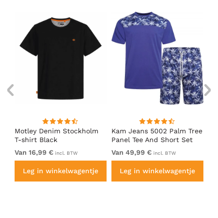
nk
Motley Denim Stockholm
Kam Jeans 5002 Palm Tree
Mo
T-shirt Black
Panel Tee And Short Set
Sh
Electric Blue
Bl
Van 16,99 €
Van 49,99 €
Va
incl. BTW
incl. BTW
e
Leg in winkelwagentje
Leg in winkelwagentje