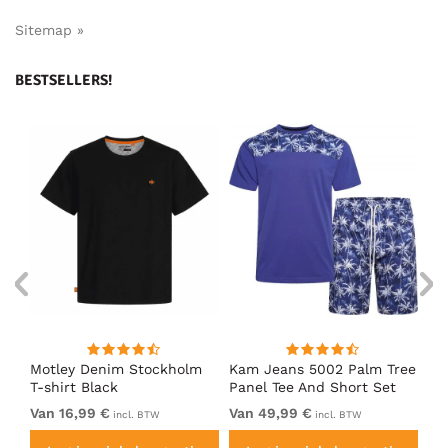
Sitemap »
BESTSELLERS!
irt
Motley Denim Stockholm
Kam Jeans 5002 Palm Tree
Mo
T-shirt Black
Panel Tee And Short Set
Sh
Electric Blue
Bl
Van 16,99 €
Van 49,99 €
Va
incl. BTW
incl. BTW