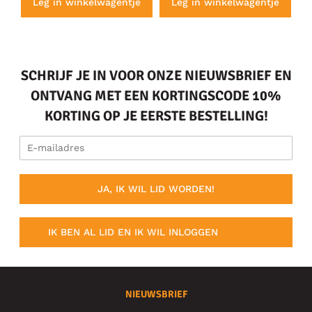
e
Leg in winkelwagentje
Leg in winkelwagentje
SCHRIJF JE IN VOOR ONZE NIEUWSBRIEF EN
ONTVANG MET EEN KORTINGSCODE 10%
KORTING OP JE EERSTE BESTELLING!
JA, IK WIL LID WORDEN!
IK BEN AL LID EN IK WIL INLOGGEN
NIEUWSBRIEF