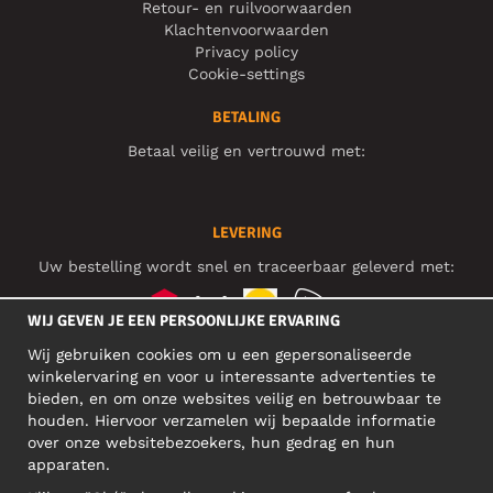
Retour- en ruilvoorwaarden
Klachtenvoorwaarden
Privacy policy
Cookie-settings
BETALING
Betaal veilig en vertrouwd met:
LEVERING
Uw bestelling wordt snel en traceerbaar geleverd met:
WIJ GEVEN JE EEN PERSOONLIJKE ERVARING
Wij gebruiken cookies om u een gepersonaliseerde
SOCIAL MEDIA
winkelervaring en voor u interessante advertenties te
bieden, en om onze websites veilig en betrouwbaar te
houden. Hiervoor verzamelen wij bepaalde informatie
over onze websitebezoekers, hun gedrag en hun
BEDRIJFSADRES
apparaten.
Motley Denim Europe OÜ