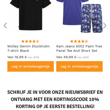
nk
Motley Denim Stockholm
Kam Jeans 5002 Palm Tree
Mo
T-shirt Black
Panel Tee And Short Set
Sh
Electric Blue
Bl
Van 16,99 €
Van 49,99 €
Va
incl. BTW
incl. BTW
e
Leg in winkelwagentje
Leg in winkelwagentje
SCHRIJF JE IN VOOR ONZE NIEUWSBRIEF EN
ONTVANG MET EEN KORTINGSCODE 10%
KORTING OP JE EERSTE BESTELLING!