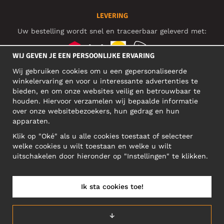
LEVERING
Uw bestelling wordt snel en traceerbaar geleverd met:
WIJ GEVEN JE EEN PERSOONLIJKE ERVARING
Wij gebruiken cookies om u een gepersonaliseerde
SOCIAL MEDIA
winkelervaring en voor u interessante advertenties te
bieden, en om onze websites veilig en betrouwbaar te
houden. Hiervoor verzamelen wij bepaalde informatie
over onze websitebezoekers, hun gedrag en hun
BEDRIJFSADRES
apparaten.
Motley Denim Europe OÜ
Klik op "Oké" als u alle cookies toestaat of selecteer
Narva mnt 5, EE-10117 Tallinn
welke cookies u wilt toestaan en welke u wilt
Reg: 12356245
uitschakelen door hieronder op "Instellingen" te klikken.
Let op! Stuur je retourzendingen niet naar dit adres!
Ik sta cookies toe!
NEDERLAND/NEDERLANDS (NL)
↓