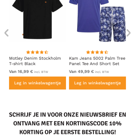
nk
Motley Denim Stockholm
Kam Jeans 5002 Palm Tree
Mo
T-shirt Black
Panel Tee And Short Set
Sh
Electric Blue
Bl
Van 16,99 €
Van 49,99 €
Va
incl. BTW
incl. BTW
e
Leg in winkelwagentje
Leg in winkelwagentje
SCHRIJF JE IN VOOR ONZE NIEUWSBRIEF EN
ONTVANG MET EEN KORTINGSCODE 10%
KORTING OP JE EERSTE BESTELLING!