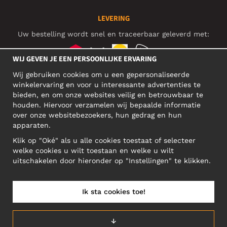
LEVERING
Uw bestelling wordt snel en traceerbaar geleverd met:
WIJ GEVEN JE EEN PERSOONLIJKE ERVARING
Wij gebruiken cookies om u een gepersonaliseerde
SOCIAL MEDIA
winkelervaring en voor u interessante advertenties te
bieden, en om onze websites veilig en betrouwbaar te
houden. Hiervoor verzamelen wij bepaalde informatie
over onze websitebezoekers, hun gedrag en hun
BEDRIJFSADRES
apparaten.
Motley Denim Europe OÜ
Klik op "Oké" als u alle cookies toestaat of selecteer
Narva mnt 5, EE-10117 Tallinn
welke cookies u wilt toestaan en welke u wilt
Reg: 12356245
uitschakelen door hieronder op "Instellingen" te klikken.
Let op! Stuur je retourzendingen niet naar dit adres!
Ik sta cookies toe!
NEDERLAND/NEDERLANDS (NL)
↓