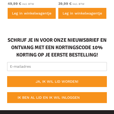
49,99 €
39,99 €
49
incl. BTW
incl. BTW
e
Leg in winkelwagentje
Leg in winkelwagentje
SCHRIJF JE IN VOOR ONZE NIEUWSBRIEF EN
ONTVANG MET EEN KORTINGSCODE 10%
KORTING OP JE EERSTE BESTELLING!
JA, IK WIL LID WORDEN!
IK BEN AL LID EN IK WIL INLOGGEN