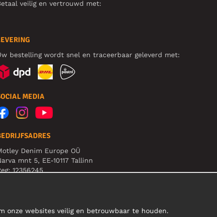
etaal veilig en vertrouwd met:
LEVERING
w bestelling wordt snel en traceerbaar geleverd met:
SOCIAL MEDIA
BEDRIJFSADRES
Motley Denim Europe OÜ
arva mnt 5, EE-10117 Tallinn
eg: 12356245
et op! Stuur je retourzendingen niet naar dit adres!
om onze websites veilig en betrouwbaar te houden.