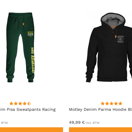
im Pisa Sweatpants Racing
Motley Denim Parma Hoodie B
49,99 €
. BTW
incl. BTW