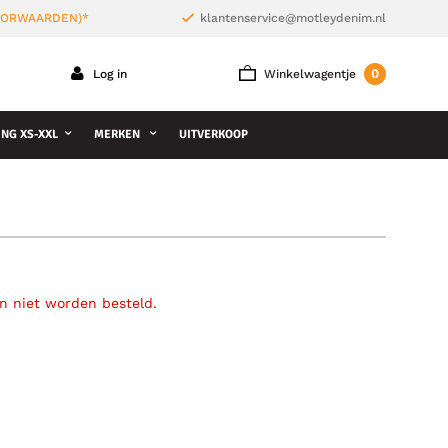
VOORWAARDEN)*
klantenservice@motleydenim.nl
0
Log in
Winkelwagentje
NG XS-XXL
MERKEN
UITVERKOOP
an niet worden besteld.