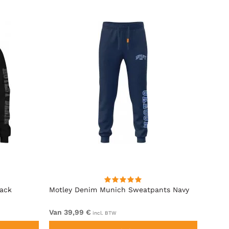
lack
Motley Denim Munich Sweatpants Navy
Motle
Van 39,99 €
Van 4
incl. BTW