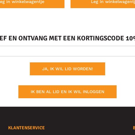
eg in winkelwagentje
Leg in winkelwagent
IEF EN ONTVANG MET EEN KORTINGSCODE 10%
JA, IK WIL LID WORDEN!
IK BEN AL LID EN IK WIL INLOGGEN
KLANTENSERVICE