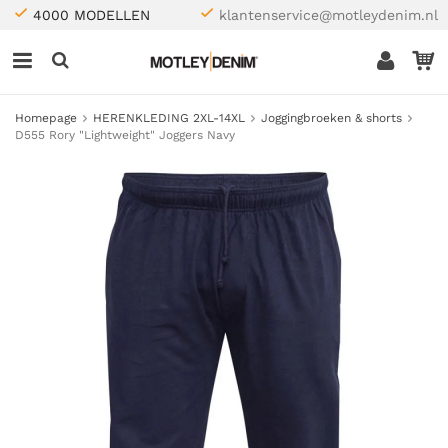
4000 MODELLEN
klantenservice@motleydenim.nl
Homepage
HERENKLEDING 2XL-14XL
Joggingbroeken & shorts
D555 Rory "Lightweight" Joggers Navy