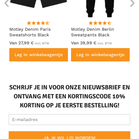
Motley Denim Paris
Motley Denim Berlin
Mo
s
Sweatshorts Black
Sweatpants Black
Sw
Van 27,99 €
Van 39,99 €
Va
incl. BTW
incl. BTW
e
Leg in winkelwagentje
Leg in winkelwagentje
SCHRIJF JE IN VOOR ONZE NIEUWSBRIEF EN
ONTVANG MET EEN KORTINGSCODE 10%
KORTING OP JE EERSTE BESTELLING!
JA, IK WIL LID WORDEN!