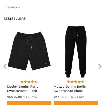
Sitemap »
BESTSELLERS!
Motley Denim Paris
Motley Denim Berlin
Mo
en
Sweatshorts Black
Sweatpants Black
Sw
Van 27,99 €
Van 39,99 €
Va
incl. BTW
incl. BTW