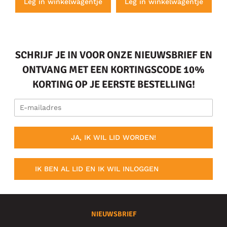
e
Leg in winkelwagentje
Leg in winkelwagentje
SCHRIJF JE IN VOOR ONZE NIEUWSBRIEF EN
ONTVANG MET EEN KORTINGSCODE 10%
KORTING OP JE EERSTE BESTELLING!
JA, IK WIL LID WORDEN!
IK BEN AL LID EN IK WIL INLOGGEN
NIEUWSBRIEF