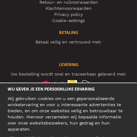
Retour- en ruilvoorwaarden
Klachtenvoorwaarden
Privacy policy
Cookie-settings
BETALING
Betaal veilig en vertrouwd met:
LEVERING
Uw bestelling wordt snel en traceerbaar geleverd met:
WIJ GEVEN JE EEN PERSOONLIJKE ERVARING
Wij gebruiken cookies om u een gepersonaliseerde
SOCIAL MEDIA
winkelervaring en voor u interessante advertenties te
bieden, en om onze websites veilig en betrouwbaar te
houden. Hiervoor verzamelen wij bepaalde informatie
over onze websitebezoekers, hun gedrag en hun
BEDRIJFSADRES
apparaten.
Motley Denim Europe OÜ