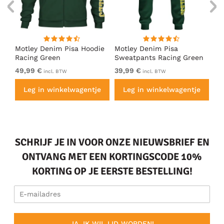
irt
Motley Denim Pisa Hoodie
Motley Denim Pisa
Mo
Racing Green
Sweatpants Racing Green
Ho
49,99 €
39,99 €
49
incl. BTW
incl. BTW
e
Leg in winkelwagentje
Leg in winkelwagentje
SCHRIJF JE IN VOOR ONZE NIEUWSBRIEF EN
ONTVANG MET EEN KORTINGSCODE 10%
KORTING OP JE EERSTE BESTELLING!
JA, IK WIL LID WORDEN!