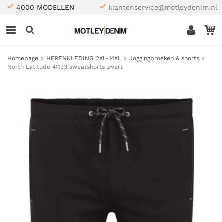
4000 MODELLEN
klantenservice@motleydenim.nl
Homepage
HERENKLEDING 2XL-14XL
Joggingbroeken & shorts
North Latitude 41133 sweatshorts zwart