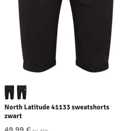
North Latitude 41133 sweatshorts
zwart
49,99 €
incl. BTW