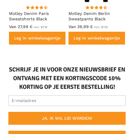
Motley Denim Paris
Motley Denim Berlin
Mo
en
Sweatshorts Black
Sweatpants Black
Sw
Van 27,99 €
Van 39,99 €
Va
incl. BTW
incl. BTW
e
Leg in winkelwagentje
Leg in winkelwagentje
SCHRIJF JE IN VOOR ONZE NIEUWSBRIEF EN
ONTVANG MET EEN KORTINGSCODE 10%
KORTING OP JE EERSTE BESTELLING!
JA, IK WIL LID WORDEN!