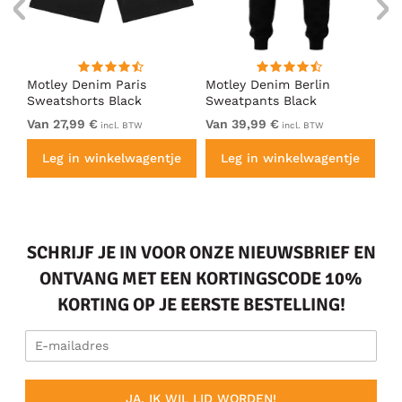
Motley Denim Paris
Motley Denim Berlin
Mo
en
Sweatshorts Black
Sweatpants Black
Sw
Van 27,99 €
Van 39,99 €
Va
incl. BTW
incl. BTW
e
Leg in winkelwagentje
Leg in winkelwagentje
SCHRIJF JE IN VOOR ONZE NIEUWSBRIEF EN
ONTVANG MET EEN KORTINGSCODE 10%
KORTING OP JE EERSTE BESTELLING!
JA, IK WIL LID WORDEN!