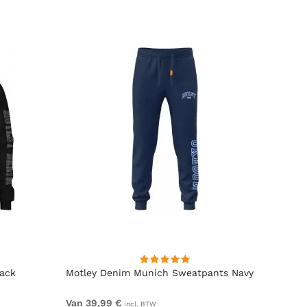
lack
Motley Denim Munich Sweatpants Navy
Motle
Van 39,99 €
Van 4
incl. BTW