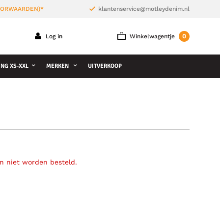
VOORWAARDEN)*
klantenservice@motleydenim.nl
0
Log in
Winkelwagentje
NG XS-XXL
MERKEN
UITVERKOOP
an niet worden besteld.