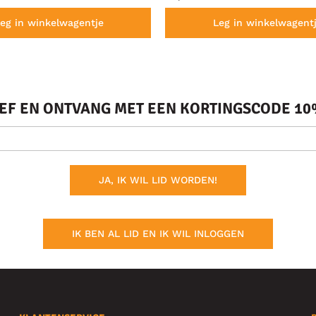
eg in winkelwagentje
Leg in winkelwagent
IEF EN ONTVANG MET EEN KORTINGSCODE 10%
JA, IK WIL LID WORDEN!
IK BEN AL LID EN IK WIL INLOGGEN