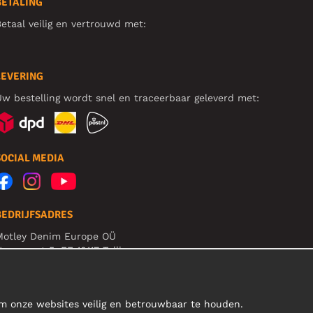
BETALING
etaal veilig en vertrouwd met:
LEVERING
w bestelling wordt snel en traceerbaar geleverd met:
SOCIAL MEDIA
BEDRIJFSADRES
Motley Denim Europe OÜ
arva mnt 5, EE-10117 Tallinn
eg: 12356245
et op! Stuur je retourzendingen niet naar dit adres!
om onze websites veilig en betrouwbaar te houden.