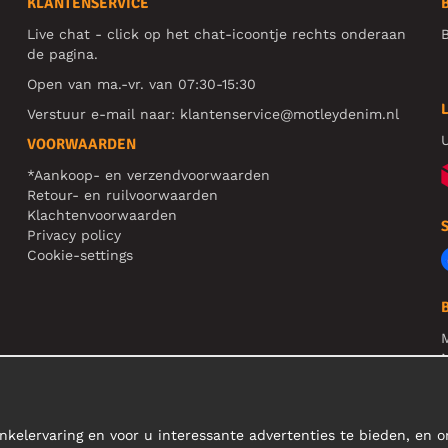
KLANTENSERVICE
Live chat - click op het chat-icoontje rechts onderaan
B
de pagina.
Open van ma.-vr. van 07:30-15:30
Verstuur e-mail naar:
klantenservice@motleydenim.nl
U
VOORWAARDEN
*Aankoop- en verzendvoorwaarden
Retour- en ruilvoorwaarden
Klachtenvoorwaarden
Privacy policy
Cookie-settings
N
R
L
nkelervaring en voor u interessante advertenties te bieden, en 