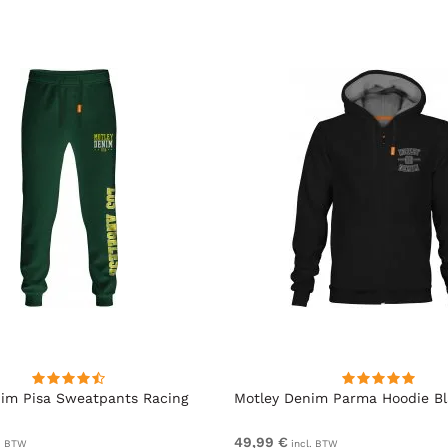
im Pisa Sweatpants Racing
Motley Denim Parma Hoodie B
49,99 €
. BTW
incl. BTW