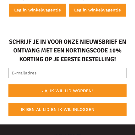
e
Leg in winkelwagentje
Leg in winkelwagentje
SCHRIJF JE IN VOOR ONZE NIEUWSBRIEF EN
ONTVANG MET EEN KORTINGSCODE 10%
KORTING OP JE EERSTE BESTELLING!
JA, IK WIL LID WORDEN!
IK BEN AL LID EN IK WIL INLOGGEN