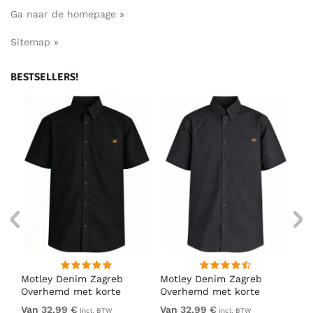
Ga naar de homepage »
Sitemap »
BESTSELLERS!
ig
Motley Denim Zagreb
Motley Denim Zagreb
Mo
Overhemd met korte
Overhemd met korte
Ov
mouw Zwart
mouw Antraciet
mo
Van 32,99 €
Van 32,99 €
32
incl. BTW
incl. BTW