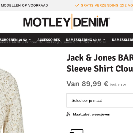
 MODELLEN OP VOORRAAD
GRATIS VERZENDING (ZIE 
SCHOENEN 40-52
ACCESSOIRES
DAMESKLEDING 40-66
DAMESKLEDI
Jones BARNES Printed Dobby Long Sleeve Shirt Cloud Dancer
Jack & Jones BA
Sleeve Shirt Clo
Van 89,99 €
incl. BTW
Maattabel weergeven