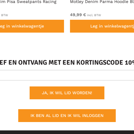
im Pisa Sweatpants Racing
Motley Denim Parma Hoodie B
49,99 €
. BTW
incl. BTW
eg in winkelwagentje
Leg in winkelwagent
IEF EN ONTVANG MET EEN KORTINGSCODE 10%
JA, IK WIL LID WORDEN!
IK BEN AL LID EN IK WIL INLOGGEN