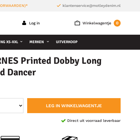
VOORWAARDEN)*
klantenservice@motleydenim.nl
0
Log in
Winkelwagentje
NG XS-XXL
MERKEN
UITVERKOOP
RNES Printed Dobby Long
ud Dancer
LEG IN WINKELWAGENTJE
Direct uit voorraad leverbaar