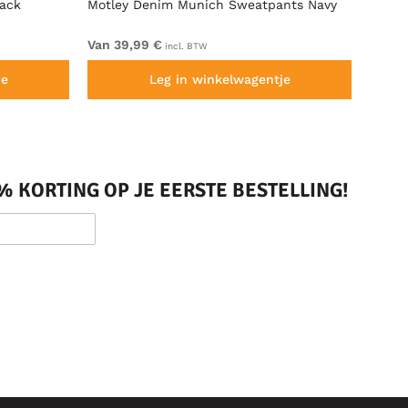
lack
Motley Denim Munich Sweatpants Navy
Motle
Van 39,99 €
Van 4
incl. BTW
je
Leg in winkelwagentje
 KORTING OP JE EERSTE BESTELLING!