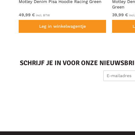
t
Motley Denim Pisa Hoodie Racing Green
Motley Den
Green
49,99 €
39,99 €
incl. BTW
incl
Leg in winkelwagentje
L
SCHRIJF JE IN VOOR ONZE NIEUWSBR