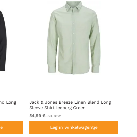
end Long
Jack & Jones Breeze Linen Blend Long
Jack 
Sleeve Shirt Iceberg Green
Long 
54,99 €
Van 8
incl. BTW
je
Leg in winkelwagentje