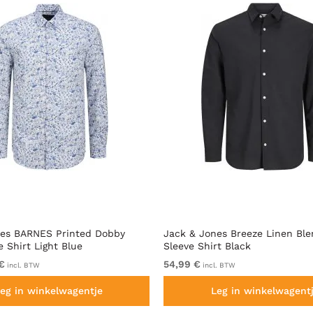
nes BARNES Printed Dobby
Jack & Jones Breeze Linen Bl
e Shirt Light Blue
Sleeve Shirt Black
€
54,99 €
incl. BTW
incl. BTW
eg in winkelwagentje
Leg in winkelwagent