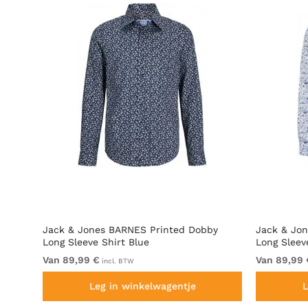
ong
Jack & Jones BARNES Printed Dobby
Jack & Jo
Long Sleeve Shirt Blue
Long Sleev
Van 89,99 €
Van 89,99 
incl. BTW
Leg in winkelwagentje
L