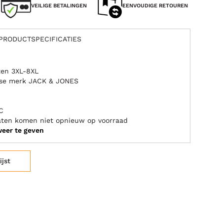
VEILIGE BETALINGEN
EENVOUDIGE RETOUREN
PRODUCTSPECIFICATIES
ten 3XL-8XL
nse merk JACK & JONES
C
aten komen niet opnieuw op voorraad
weer te geven
ijst