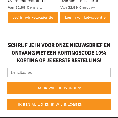
Overhemd met korte
Overhemd met korte
Ov
mouw Zwart
mouw Antraciet
mo
Van 32,99 €
Van 32,99 €
32
incl. BTW
incl. BTW
e
Leg in winkelwagentje
Leg in winkelwagentje
SCHRIJF JE IN VOOR ONZE NIEUWSBRIEF EN
ONTVANG MET EEN KORTINGSCODE 10%
KORTING OP JE EERSTE BESTELLING!
JA, IK WIL LID WORDEN!
IK BEN AL LID EN IK WIL INLOGGEN