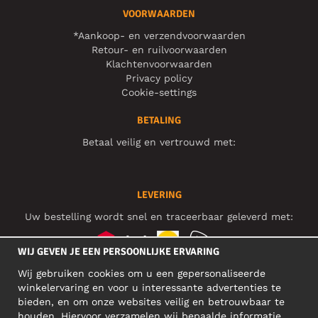
VOORWAARDEN
*Aankoop- en verzendvoorwaarden
Retour- en ruilvoorwaarden
Klachtenvoorwaarden
Privacy policy
Cookie-settings
BETALING
Betaal veilig en vertrouwd met:
LEVERING
Uw bestelling wordt snel en traceerbaar geleverd met:
WIJ GEVEN JE EEN PERSOONLIJKE ERVARING
Wij gebruiken cookies om u een gepersonaliseerde
SOCIAL MEDIA
winkelervaring en voor u interessante advertenties te
bieden, en om onze websites veilig en betrouwbaar te
houden. Hiervoor verzamelen wij bepaalde informatie